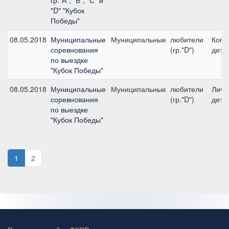
гр."А", "В", "С" и
"D" "Кубок
Победы"
08.05.2018
Муниципальные
Муниципальные
любители
Кома
соревнования
(гр."D")
дети
по выездке
"Кубок Победы"
08.05.2018
Муниципальные
Муниципальные
любители
Личн
соревнования
(гр."D")
дети
по выездке
"Кубок Победы"
1
2