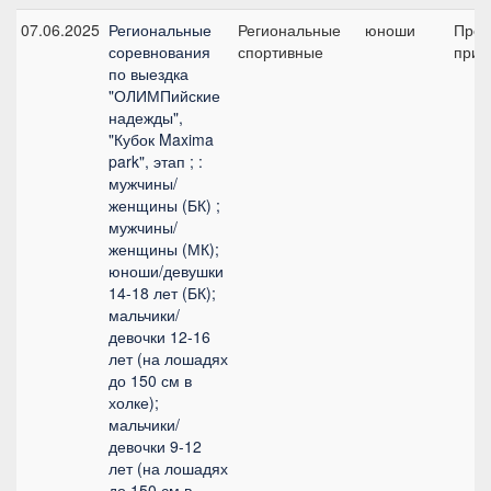
07.06.2025
Региональные
Региональные
юноши
Пред
соревнования
спортивные
приз
по выездка
"ОЛИМПийские
надежды",
"Кубок Maxima
park", этап ; :
мужчины/
женщины (БК) ;
мужчины/
женщины (МК);
юноши/девушки
14-18 лет (БК);
мальчики/
девочки 12-16
лет (на лошадях
до 150 см в
холке);
мальчики/
девочки 9-12
лет (на лошадях
до 150 см в