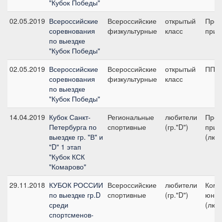
"Кубок Победы"
02.05.2019
Всероссийские
Всероссийские
открытый
Пред
соревнования
физкультурные
класс
приз 
по выездке
"Кубок Победы"
02.05.2019
Всероссийские
Всероссийские
открытый
ПП А
соревнования
физкультурные
класс
по выездке
"Кубок Победы"
14.04.2019
Кубок Санкт-
Региональные
любители
Пред
Петербурга по
спортивные
(гр."D")
приз
выездке гр. "В" и
(люб
"D" 1 этап
"Кубок КСК
"Комарово"
29.11.2018
КУБОК РОССИИ
Всероссийские
любители
Кома
по выездке гр.D
спортивные
(гр."D")
юнош
среди
(люб
спортсменов-