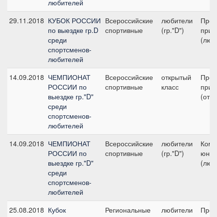
любителей
29.11.2018
КУБОК РОССИИ
Всероссийские
любители
Пред
по выездке гр.D
спортивные
(гр."D")
приз
среди
(люб
спортсменов-
любителей
14.09.2018
ЧЕМПИОНАТ
Всероссийские
открытый
Пред
РОССИИ по
спортивные
класс
приз
выездке гр."D"
(откр
среди
спортсменов-
любителей
14.09.2018
ЧЕМПИОНАТ
Всероссийские
любители
Кома
РОССИИ по
спортивные
(гр."D")
юнош
выездке гр."D"
(люб
среди
спортсменов-
любителей
25.08.2018
Кубок
Региональные
любители
Пред