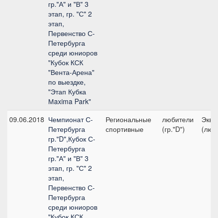
гр."А" и "В" 3
этап, гр. "С" 2
этап,
Первенство С-
Петербурга
среди юниоров
"Кубок КСК
"Вента-Арена"
по выездке,
"Этап Кубка
Мaxima Park"
09.06.2018
Чемпионат С-
Региональные
любители
Экви
Петербурга
спортивные
(гр."D")
(люб
гр."D",Кубок С-
Петербурга
гр."А" и "В" 3
этап, гр. "С" 2
этап,
Первенство С-
Петербурга
среди юниоров
"Кубок КСК