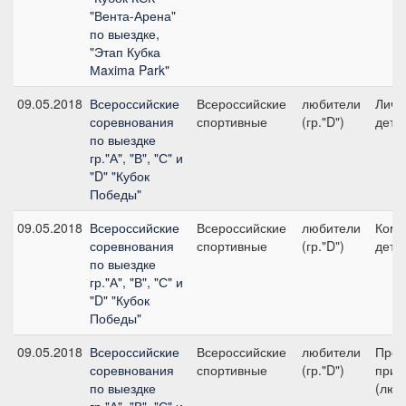
"Вента-Арена"
по выездке,
"Этап Кубка
Мaxima Park"
09.05.2018
Всероссийские
Всероссийские
любители
Личн
соревнования
спортивные
(гр."D")
дети
по выездке
гр."А", "В", "С" и
"D" "Кубок
Победы"
09.05.2018
Всероссийские
Всероссийские
любители
Кома
соревнования
спортивные
(гр."D")
дети
по выездке
гр."А", "В", "С" и
"D" "Кубок
Победы"
09.05.2018
Всероссийские
Всероссийские
любители
Пред
соревнования
спортивные
(гр."D")
приз 
по выездке
(люб