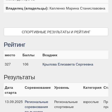
Владелец (владельцы):
Капленко Марина Станиславовна
СПОРТИВНЫЕ РЕЗУЛЬТАТЫ И РЕЙТИНГ
Рейтинг
место
Баллы
Всадник
327
106
Крылова Елизавета Сергеевна
Результаты
Дата
Соревнование
Уровень
Категория
Стар
старта
13.09.2025
Региональные
Региональные
взрослые
Пред
соревнования
спортивные
приз
по выездке