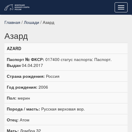
Toggl
navig
Главная
/
Лошади
/ Азард
Азард
AZARD
Паспорт № ФКСР:
017400 статус паспорта: Паспорт.
Выдан
04.04.2017
Страна рождения:
Россия
Год рождения:
2006
Пол:
мерин
Порода / масть:
Русская верховая вор.
Отец:
Атом
Мать:
Домбра 32