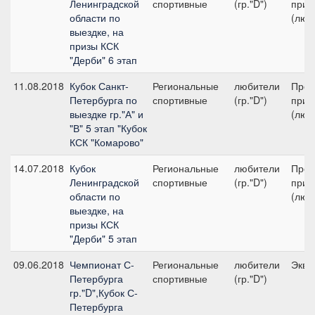
Ленинградской
спортивные
(гр."D")
приз
области по
(люб
выездке, на
призы КСК
"Дерби" 6 этап
11.08.2018
Кубок Санкт-
Региональные
любители
Пред
Петербурга по
спортивные
(гр."D")
приз
выездке гр."А" и
(люб
"В" 5 этап "Кубок
КСК "Комарово"
14.07.2018
Кубок
Региональные
любители
Пред
Ленинградской
спортивные
(гр."D")
приз
области по
(люб
выездке, на
призы КСК
"Дерби" 5 этап
09.06.2018
Чемпионат С-
Региональные
любители
Экви
Петербурга
спортивные
(гр."D")
гр."D",Кубок С-
Петербурга