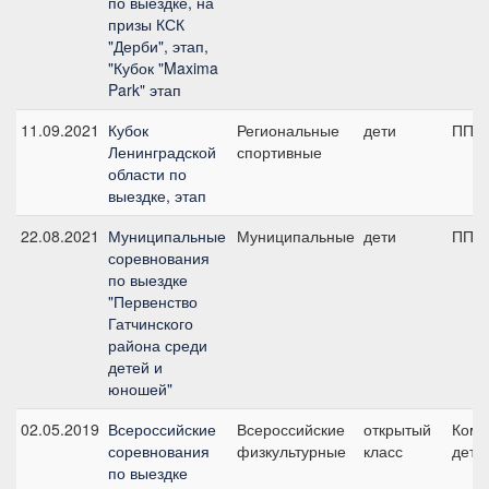
по выездке, на
призы КСК
"Дерби", этап,
"Кубок "Maxima
Park" этап
11.09.2021
Кубок
Региональные
дети
ПП А
Ленинградской
спортивные
области по
выездке, этап
22.08.2021
Муниципальные
Муниципальные
дети
ПП А
соревнования
по выездке
"Первенство
Гатчинского
района среди
детей и
юношей"
02.05.2019
Всероссийские
Всероссийские
открытый
Кома
соревнования
физкультурные
класс
дети
по выездке