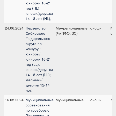
юниорки 16-21
год (HL);
юноши/девушки
14-18 лет (HL);
24.06.2024
Первенство
Межрегиональные
юноши
№1
Сибирского
(ЧиПФО, ЗС)
см
Федерального
округа по
конкуру :
юниоры/
юниорки 16-21
год (LL);
юноши/девушки
14-18 лет (LL);
мальчики/
девочки 12-14
лет;
16.05.2024
Муниципальные
Муниципальные
юноши
ЛК
соревнования
по троеборью
"Чемпионат и