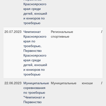
Красноярского
края среди
детей, юношей
и юниоров по
троеборью
20.07.2023
Чемпионат
Региональные
ЛК
Красноярского
спортивные
края по
троеборью,
Первенство
Красноярского
края среди
детей, юношей
и юниоров по
троеборью
22.06.2023
Муниципальные
Муниципальные
юноши
ЛК
соревнования
по троеборью
"Чемпионат и
Первенство