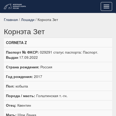
Toggl
navig
Главная
/
Лошади
/ Корнэта Зет
Корнэта Зет
CORNETA Z
Паспорт № ФКСР:
029291 статус паспорта: Паспорт.
Выдан
17.09.2022
Страна рождения:
Россия
Год рождения:
2017
Пол:
кобыла
Порода / масть:
Голштинская т.-гн.
Отец:
Квентин
Мать:
Шри Ланка