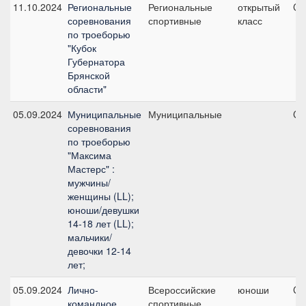
11.10.2024
Региональные
Региональные
открытый
CC
соревнования
спортивные
класс
по троеборью
"Кубок
Губернатора
Брянской
области"
05.09.2024
Муниципальные
Муниципальные
CC
соревнования
по троеборью
"Максима
Мастерс" :
мужчины/
женщины (LL);
юноши/девушки
14-18 лет (LL);
мальчики/
девочки 12-14
лет;
05.09.2024
Лично-
Всероссийские
юноши
CC
командное
спортивные