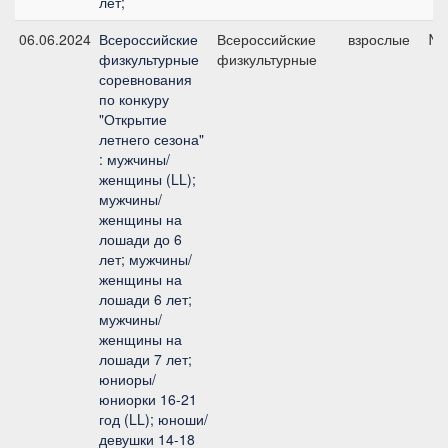
лет;
06.06.2024
Всероссийские
Всероссийские
взрослые
№5
физкультурные
физкультурные
соревнования
по конкуру
"Открытие
летнего сезона"
: мужчины/
женщины (LL);
мужчины/
женщины на
лошади до 6
лет; мужчины/
женщины на
лошади 6 лет;
мужчины/
женщины на
лошади 7 лет;
юниоры/
юниорки 16-21
год (LL); юноши/
девушки 14-18