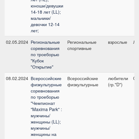
юноши/девушки
14-18 лет (LL);
мальчики/
девочки 12-14
лет;
02.05.2024
Региональные
Региональные
взрослые
ЛК
соревнования
спортивные
по троеборью
"Кубок
"Открытие"
08.02.2024
Всероссийские
Всероссийские
любители
CX
физкультурные
физкультурные
(гр."D")
соревнования
по троеборью
"Чемпионат
"Maxima Park" :
мужчины/
женщины (LL);
мужчины/
женщины на