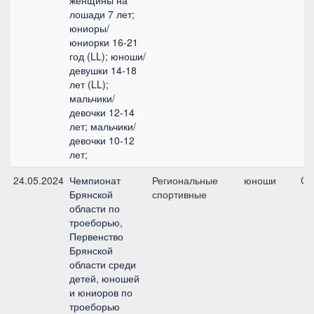
женщины на
лошади 7 лет;
юниоры/
юниорки 16-21
год (LL); юноши/
девушки 14-18
лет (LL);
мальчики/
девочки 12-14
лет; мальчики/
девочки 10-12
лет;
24.05.2024
Чемпионат
Региональные
юноши
CC
Брянской
спортивные
области по
троеборью,
Первенство
Брянской
области среди
детей, юношей
и юниоров по
троеборью