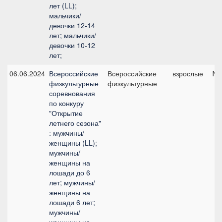
лет (LL);
мальчики/
девочки 12-14
лет; мальчики/
девочки 10-12
лет;
06.06.2024
Всероссийские
Всероссийские
взрослые
№5
физкультурные
физкультурные
соревнования
по конкуру
"Открытие
летнего сезона"
: мужчины/
женщины (LL);
мужчины/
женщины на
лошади до 6
лет; мужчины/
женщины на
лошади 6 лет;
мужчины/