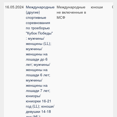
16.05.2024
Международные
Международные
юноши
CC
(другие)
не включенные в
спортивные
МСФ
соревнования
по троеборью
"Кубок Победы"
: мужчины/
женщины (LL);
мужчины/
женщины на
лошади до 6
лет; мужчины/
женщины на
лошади 6 лет;
мужчины/
женщины на
лошади 7 лет;
юниоры/
юниорки 16-21
год (LL); юноши/
девушки 14-18
лет (HL);