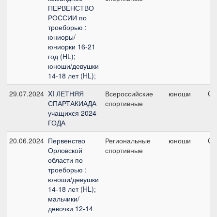
ПЕРВЕНСТВО
РОССИИ по
троеборью :
юниоры/
юниорки 16-21
год (HL);
юноши/девушки
14-18 лет (HL);
29.07.2024
XI ЛЕТНЯЯ
Всероссийские
юноши
CC
СПАРТАКИАДА
спортивные
учащихся 2024
ГОДА
20.06.2024
Первенство
Региональные
юноши
CC
Орловской
спортивные
области по
троеборью :
юноши/девушки
14-18 лет (HL);
мальчики/
девочки 12-14