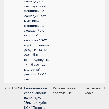
лошади до 6
лет; мужчины/
женщины на
лошади 6 лет;
мужчины/
женщины на
лошади 7 лет;
юниоры/
юниорки 16-21
год (LL); юноши/
девушки 14-18
лет (HL);
юноши/девушки
14-18 лет (LL);
мальчики/
девочки 12-14
лет;
28.01.2024
Региональные
Региональные
открытый
№3
соревнования
спортивные
класс
по конкуру
"Зимний Кубок
КСК "Пегас" :