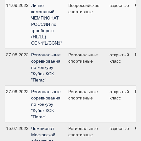
14.09.2022
Лично-
Всероссийские
взрослые
CC
командный
спортивные
ЧЕМПИОНАТ
РОССИИ по
троеборью
(HL/LL)
CCN4*L/CCN3*
27.08.2022
Региональные
Региональные
открытый
№7
соревнования
спортивные
класс
по конкуру
"Кубок КСК
"Пегас"
27.08.2022
Региональные
Региональные
открытый
№8
соревнования
спортивные
класс
по конкуру
"Кубок КСК
"Пегас"
15.07.2022
Чемпионат
Региональные
взрослые
CC
Московской
спортивные
области по