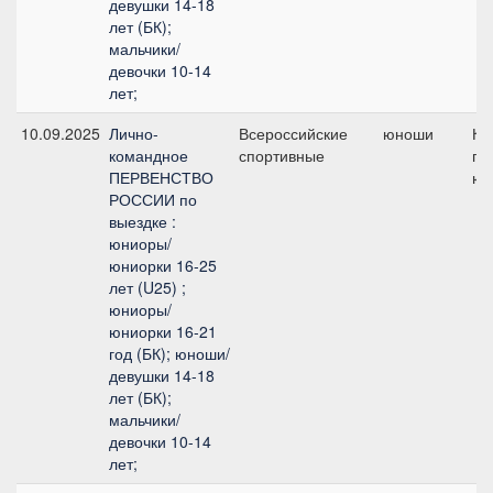
девушки 14-18
лет (БК);
мальчики/
девочки 10-14
лет;
10.09.2025
Лично-
Всероссийские
юноши
Ко
командное
спортивные
пр
ПЕРВЕНСТВО
юн
РОССИИ по
выездке :
юниоры/
юниорки 16-25
лет (U25) ;
юниоры/
юниорки 16-21
год (БК); юноши/
девушки 14-18
лет (БК);
мальчики/
девочки 10-14
лет;