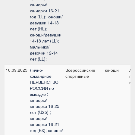
юниоры/
юниорки 16-21
год (LL); юноши/
девушки 14-18
лет (HL);
юноши/девушки
14-18 лет (LL);
мальчики/
девочки 12-14
лет (LL);
10.09.2025
Лично-
Всероссийские
юноши
Ли
командное
спортивные
при
ПЕРВЕНСТВО
юн
РОССИИ по
выездке :
юниоры/
юниорки 16-25
лет (U25) ;
юниоры/
юниорки 16-21
год (БК); юноши/