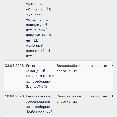
мужчины/
женщины (LL);
мужчины/
женщины на
лошади до 6
лет; юноши/
девушки 14-18
лет (LL);
мальчики/
девочки 12-14
лет;
03.08.2023
Лично-
Всероссийские
взрослые
CC
командный
спортивные
КУБОК РОССИИ
по троеборью
(LL) CCN3*S
18.04.2023
Региональные
Региональные
взрослые
CC
соревнования
спортивные
по троеборью
"Кубок Алании"