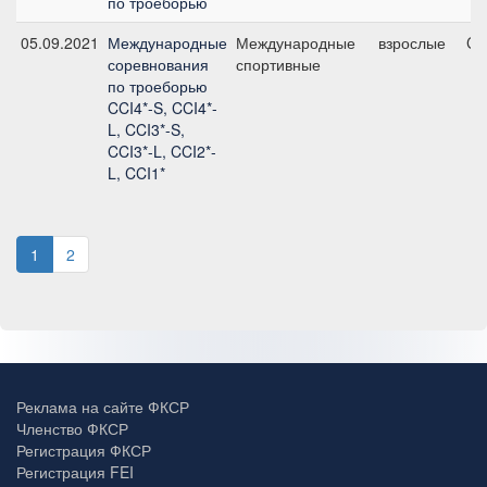
по троеборью
05.09.2021
Международные
Международные
взрослые
CC
соревнования
спортивные
по троеборью
CCI4*-S, CCI4*-
L, CCI3*-S,
CCI3*-L, CCI2*-
L, CCI1*
1
2
Реклама на сайте ФКСР
Членство ФКСР
Регистрация ФКСР
Регистрация FEI