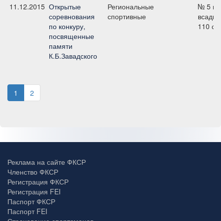
11.12.2015
Открытые
Региональные
№ 5 ю
соревнования
спортивные
всадни
по конкуру,
110 см
посвященные
памяти
К.Б.Завадского
1
2
Реклама на сайте ФКСР
Членство ФКСР
Регистрация ФКСР
Регистрация FEI
Паспорт ФКСР
Паспорт FEI