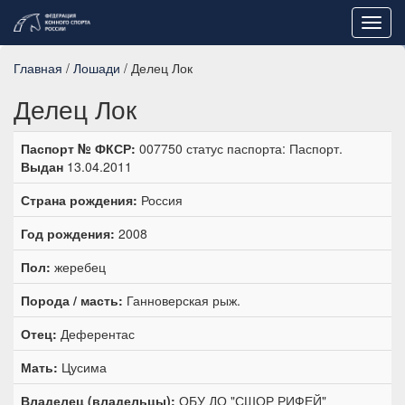
Toggl
navig
Главная
/
Лошади
/ Делец Лок
Делец Лок
Паспорт № ФКСР:
007750 статус паспорта: Паспорт.
Выдан
13.04.2011
Страна рождения:
Россия
Год рождения:
2008
Пол:
жеребец
Порода / масть:
Ганноверская рыж.
Отец:
Деферентас
Мать:
Цусима
Владелец (владельцы):
ОБУ ДО "СШОР РИФЕЙ"