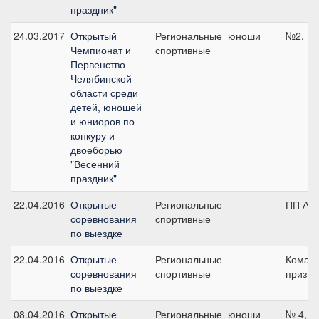
праздник"
24.03.2017
Открытый
Региональные
юноши
№2, 10
Чемпионат и
спортивные
Первенство
Челябинской
области среди
детей, юношей
и юниоров по
конкуру и
двоеборью
"Весенний
праздник"
22.04.2016
Открытые
Региональные
ПП А, 
соревнования
спортивные
по выездке
22.04.2016
Открытые
Региональные
Коман
соревнования
спортивные
приз - 
по выездке
08.04.2016
Открытые
Региональные
юноши
№ 4, 9