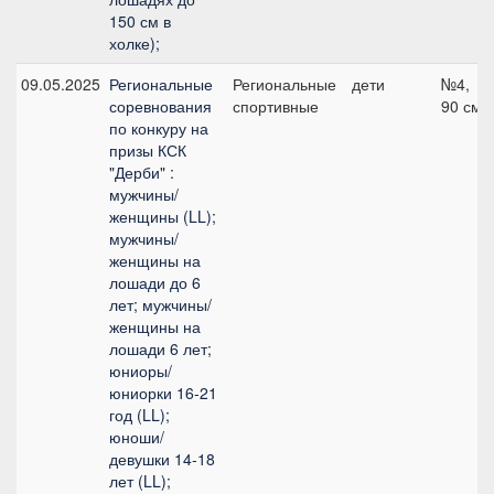
150 см в
холке);
09.05.2025
Региональные
Региональные
дети
№4,
соревнования
спортивные
90 см
по конкуру на
призы КСК
"Дерби" :
мужчины/
женщины (LL);
мужчины/
женщины на
лошади до 6
лет; мужчины/
женщины на
лошади 6 лет;
юниоры/
юниорки 16-21
год (LL);
юноши/
девушки 14-18
лет (LL);