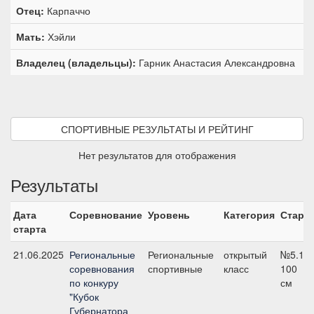
Отец:
Карпаччо
Мать:
Хэйли
Владелец (владельцы):
Гарник Анастасия Александровна
СПОРТИВНЫЕ РЕЗУЛЬТАТЫ И РЕЙТИНГ
Нет результатов для отображения
Результаты
Дата
Соревнование
Уровень
Категория
Старт
старта
21.06.2025
Региональные
Региональные
открытый
№5.1,
соревнования
спортивные
класс
100
по конкуру
см
"Кубок
Губернатора