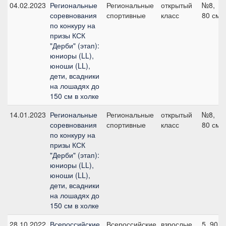
04.02.2023
Региональные
Региональные
открытый
№8,
соревнования
спортивные
класс
80 см
по конкуру на
призы КСК
"Дерби" (этап):
юниоры (LL),
юноши (LL),
дети, всадники
на лошадях до
150 см в холке
14.01.2023
Региональные
Региональные
открытый
№8,
соревнования
спортивные
класс
80 см
по конкуру на
призы КСК
"Дерби" (этап):
юниоры (LL),
юноши (LL),
дети, всадники
на лошадях до
150 см в холке
28.10.2022
Всероссийские
Всероссийские
взрослые
5, 90