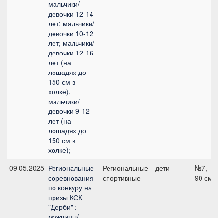
мальчики/
девочки 12-14
лет; мальчики/
девочки 10-12
лет; мальчики/
девочки 12-16
лет (на
лошадях до
150 см в
холке);
мальчики/
девочки 9-12
лет (на
лошадях до
150 см в
холке);
09.05.2025
Региональные
Региональные
дети
№7,
соревнования
спортивные
90 см
по конкуру на
призы КСК
"Дерби" :
мужчины/