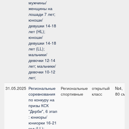
мужчины/
женщины на
лошади 7 лет;
юноши/
девушки 14-18
лет (HL);
юноши/
девушки 14-18
лет (LL);
мальчики/
девочки 12-14
лет; мальчики/
девочки 10-12
лет;
31.05.2025
Региональные
Региональные
открытый
№4,
соревнования
спортивные
класс
80 см
по конкуру на
призы КСК
"Дерби", 6 этап
: юниоры/
юниорки 16-21
год (LL);