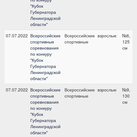
"Кубок
Губернатора
Ленинградской
области"
07.07.2022
Всероссийские
Всероссийские
взрослые
№6,
спортивные
спортивные
125
соревнования
см
по конкуру
"Кубок
Губернатора
Ленинградской
области"
07.07.2022
Всероссийские
Всероссийские
взрослые
№9,
спортивные
спортивные
130
соревнования
см
по конкуру
"Кубок
Губернатора
Ленинградской
области"