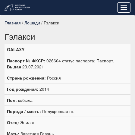
Toggl
navig
Главная
/
Лошади
/ Гэлакси
Гэлакси
GALAXY
Паспорт № ФКСР:
026604 статус паспорта: Паспорт.
Выдан
23.07.2021
Страна рождения:
Россия
Год рождения:
2014
Пол:
кобыла
Порода / масть:
Полукровная гн.
Отец:
Эпилог
Мать:
Заветная Гавань