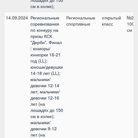
лошадях до 150
см в холке);
14.09.2024
Региональные
Региональные
открытый
№2,
соревнования
спортивные
класс
100
по конкуру на
см
призы КСК
"Дерби". Финал
: юниоры/
юниорки 16-21
год (LL);
юноши/девушки
14-18 лет (LL);
мальчики/
девочки 12-14
лет; мальчики/
девочки 12-16
лет (на
лошадях до 150
см в холке);
мальчики/
девочки 9-12
лет (на