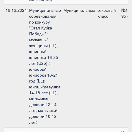
19.12.2024
Муниципальные
Муниципальные
открытый
№12,
соревнования
класс
95 с
по конкуру
"Этап Кубка
Победы" :
мужчины/
женщины (LL);
юниоры/
юниорки 16-25
лет (U25) ;
юниоры/
юниорки 16-21
год (LL);
юноши/девушки
14-18 лет (LL);
мальчики/
девочки 12-14
лет; мальчики/
девочки 10-12
лет;