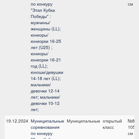
по конкуру
см
"Этап Кубка
Победы" :
мужчины/
женщины (LL);
юниоры/
юниорки 16-25
лет (U25) ;
юниоры/
юниорки 16-21
год (LL);
юноши/девушки
14-18 лет (LL);
мальчики/
девочки 12-14
лет; мальчики/
девочки 10-12
лет;
19.12.2024
Муниципальные
Муниципальные
открытый
№8,
соревнования
класс
105
по конкуру
см