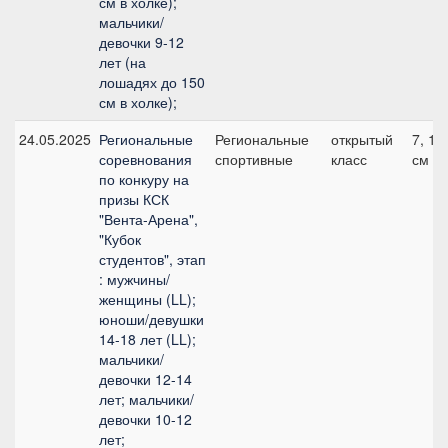
см в холке);
мальчики/
девочки 9-12
лет (на
лошадях до 150
см в холке);
24.05.2025
Региональные
Региональные
открытый
7, 10
соревнования
спортивные
класс
см
по конкуру на
призы КСК
"Вента-Арена",
"Кубок
студентов", этап
: мужчины/
женщины (LL);
юноши/девушки
14-18 лет (LL);
мальчики/
девочки 12-14
лет; мальчики/
девочки 10-12
лет;