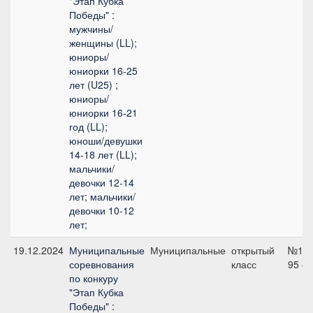
"Этап Кубка
Победы" :
мужчины/
женщины (LL);
юниоры/
юниорки 16-25
лет (U25) ;
юниоры/
юниорки 16-21
год (LL);
юноши/девушки
14-18 лет (LL);
мальчики/
девочки 12-14
лет; мальчики/
девочки 10-12
лет;
19.12.2024
Муниципальные
Муниципальные
открытый
№1,
соревнования
класс
95 с
по конкуру
"Этап Кубка
Победы" :