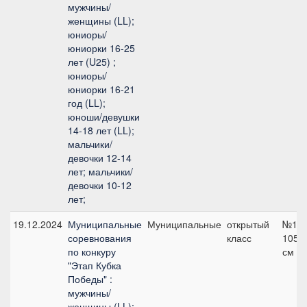
мужчины/
женщины (LL);
юниоры/
юниорки 16-25
лет (U25) ;
юниоры/
юниорки 16-21
год (LL);
юноши/девушки
14-18 лет (LL);
мальчики/
девочки 12-14
лет; мальчики/
девочки 10-12
лет;
19.12.2024
Муниципальные
Муниципальные
открытый
№12,
соревнования
класс
105
по конкуру
см
"Этап Кубка
Победы" :
мужчины/
женщины (LL);