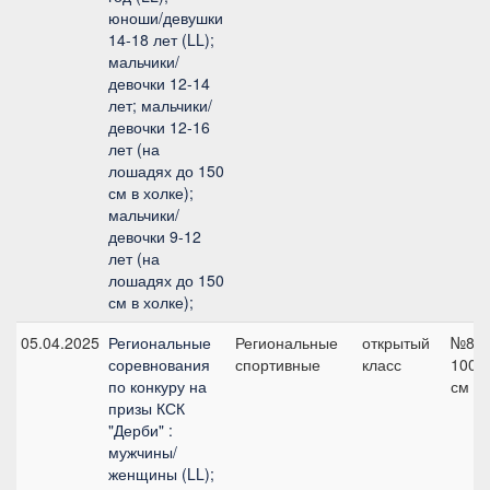
юноши/девушки
14-18 лет (LL);
мальчики/
девочки 12-14
лет; мальчики/
девочки 12-16
лет (на
лошадях до 150
см в холке);
мальчики/
девочки 9-12
лет (на
лошадях до 150
см в холке);
05.04.2025
Региональные
Региональные
открытый
№8,
соревнования
спортивные
класс
100
по конкуру на
см
призы КСК
"Дерби" :
мужчины/
женщины (LL);