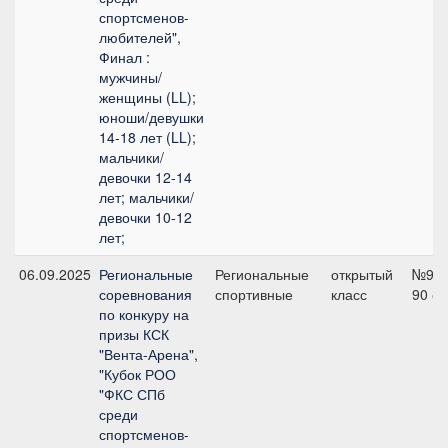
спортсменов-
любителей",
Финал :
мужчины/
женщины (LL);
юноши/девушки
14-18 лет (LL);
мальчики/
девочки 12-14
лет; мальчики/
девочки 10-12
лет;
06.09.2025
Региональные
Региональные
открытый
№9,
соревнования
спортивные
класс
90 с
по конкуру на
призы КСК
"Вента-Арена",
"Кубок РОО
"ФКС СПб
среди
спортсменов-