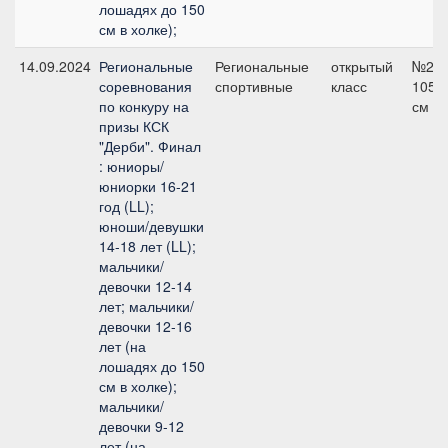
лошадях до 150
см в холке);
14.09.2024
Региональные
Региональные
открытый
№2,
соревнования
спортивные
класс
105
по конкуру на
см
призы КСК
"Дерби". Финал
: юниоры/
юниорки 16-21
год (LL);
юноши/девушки
14-18 лет (LL);
мальчики/
девочки 12-14
лет; мальчики/
девочки 12-16
лет (на
лошадях до 150
см в холке);
мальчики/
девочки 9-12
лет (на