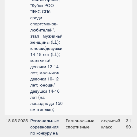
"Кубок РОО
"ФКС СПб
среди
спортсменов-
любителей",
этап : мужчины/
женщины (LL);
юноши/девушки
14-18 лет (LL);
мальчики/
девочки 12-14
лет; мальчики/
девочки 10-12
лет; юноши/
девушки 14-16
лет (на
лошадях до 150
см в холке);
18.05.2025
Региональные
Региональные
открытый
3,1,
соревнования
спортивные
класс
90 с
по конкуру на