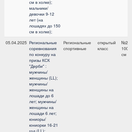
см в холке);
мальчики/
девочки 9-12
лет (на
лошадях до 150
см в холке);
05.04.2025
Региональные
Региональные
открытый
№2,
соревнования
спортивные
класс
100
по конкуру на
см
призы КСК
"Дерби" :
мужчины/
женщины (LL);
мужчины/
женщины на
лошади до 6
лет; мужчины/
женщины на
лошади 6 лет;
юниоры/
юниорки 16-21
год (LL);