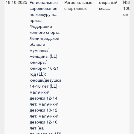
18.10.2025
Региональные
Региональные
открытый
№8,
соревнования
спортивные
класс
100
по конкуру на
см
призы
Федерации
конного спорта
Ленинградской
области :
мужчины/
женщины (LL);
юниоры/
юниорки 16-21
год (LL);
юноши/девушки
14-18 лет (LL);
мальчики/
девочки 12-14
лет; мальчики/
девочки 10-12
лет; мальчики/
девочки 12-16
лет (на
лошадях до 150