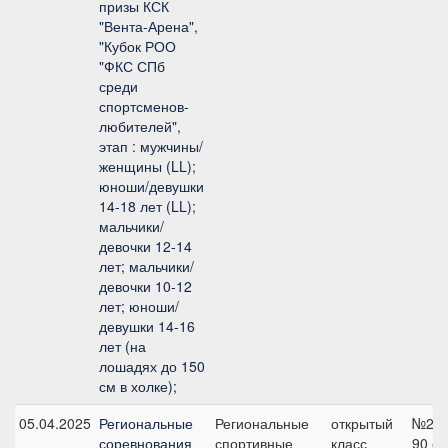
призы КСК
"Вента-Арена",
"Кубок РОО
"ФКС СПб
среди
спортсменов-
любителей",
этап : мужчины/
женщины (LL);
юноши/девушки
14-18 лет (LL);
мальчики/
девочки 12-14
лет; мальчики/
девочки 10-12
лет; юноши/
девушки 14-16
лет (на
лошадях до 150
см в холке);
05.04.2025
Региональные
Региональные
открытый
№2,
соревнования
спортивные
класс
90 с