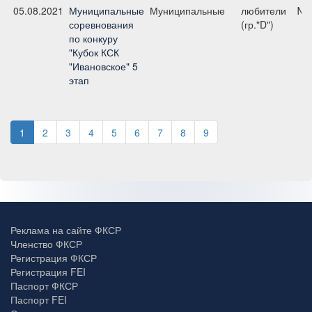
05.08.2021
Муниципальные
Муниципальные
любители
№8
соревнования
(гр."D")
по конкуру
"Кубок КСК
"Ивановское" 5
этап
1
2
3
4
5
6
7
8
9
Реклама на сайте ФКСР
Членство ФКСР
Регистрация ФКСР
Регистрация FEI
Паспорт ФКСР
Паспорт FEI