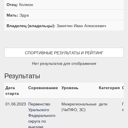
Отец:
Колмэн
Мать:
Эдуа
Владелец (владельцы):
Замятин Иван Алексеевич
СПОРТИВНЫЕ РЕЗУЛЬТАТЫ И РЕЙТИНГ
Нет результатов для отображения
Результаты
Дата
Соревнование
Уровень
Категория
Ст
старта
01.06.2023
Первенство
Межрегиональные
дети
Пр
Уральского
(ЧиПФО, ЗС)
при
Федерального
округа по
выездке