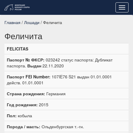
Toggl
navig
Главная
/
Лошади
/ Феличита
Феличита
FELICITAS
Паспорт № ФКСР:
023242 статус паспорта: Дубликат
паспорта.
Выдан
22.11.2020
Паспорт FEI Number:
107IE76 S21 выдан 01.01.0001
действ. 01.01.0001
Страна рождения:
Германия
Год рождения:
2015
Пол:
кобыла
Порода / масть:
Ольденбургская т.-гн.