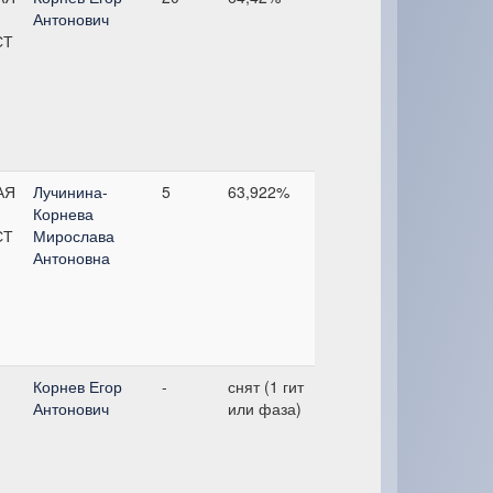
Антонович
СТ
АЯ
Лучинина-
5
63,922%
Корнева
СТ
Мирослава
Антоновна
Корнев Егор
-
снят (1 гит
Антонович
или фаза)