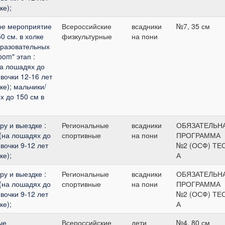
ке);
ое мероприятие
Всероссийские
всадники
№7, 35 см
0 см. в холке
физкультурные
на пони
разовательных
om" этап :
на лошадях до
евочки 12-16 лет
ке); мальчики/
х до 150 см в
ру и выездке :
Региональные
всадники
ОБЯЗАТЕЛЬН
 (на лошадях до
спортивные
на пони
ПРОГРАММА
евочки 9-12 лет
№2 (ОСФ) ТЕ
ке);
А
ру и выездке :
Региональные
всадники
ОБЯЗАТЕЛЬН
 (на лошадях до
спортивные
на пони
ПРОГРАММА
евочки 9-12 лет
№2 (ОСФ) ТЕ
ке);
А
ые
Всероссийские
дети
№4, 80 см