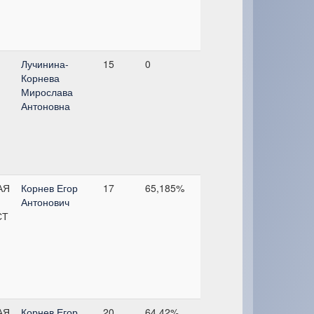
Лучинина-
15
0
Корнева
Мирослава
Антоновна
АЯ
Корнев Егор
17
65,185%
Антонович
СТ
АЯ
Корнев Егор
20
64,42%