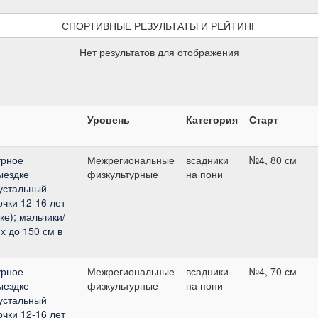
СПОРТИВНЫЕ РЕЗУЛЬТАТЫ И РЕЙТИНГ
Нет результатов для отображения
Уровень
Категория
Старт
урное
Межрегиональные
всадники
№4, 80 см
ыездке
физкультурные
на пони
рустальный
очки 12-16 лет
ке); мальчики/
х до 150 см в
урное
Межрегиональные
всадники
№4, 70 см
ыездке
физкультурные
на пони
рустальный
очки 12-16 лет