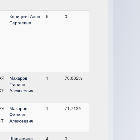
Корицкая Анна
5
0
Сергеевна
АЯ
Макаров
1
70,882%
Филипп
СТ
Алексеевич
АЯ
Макаров
1
71,712%
Филипп
СТ
Алексеевич
Шапкарина
4
0