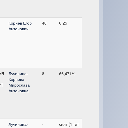
Корнев Егор
40
6,25
Антонович
АЯ
Лучинина-
8
66,471%
Корнева
СТ
Мирослава
Антоновна
Лучинина-
-
снят (1 гит