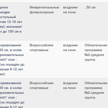
урное
Межрегиональные
всадники
, 50 см
ыездке
физкультурные
на пони
рустальный
очки 12-16 лет
ке); мальчики/
х до 150 см в
соревнования
Всероссийские
всадники
Обязательная
0 см. в холке
спортивные
на пони
программа
разовательных
№2.средняя
om" этап :
группа
 (на лошадях до
евочки 9-12 лет
ке);
соревнования
Всероссийские
всадники
Обязательная
0 см. в холке
спортивные
на пони
программа
разовательных
№2.средняя
om" этап :
группа
 (на лошадях до
евочки 9-12 лет