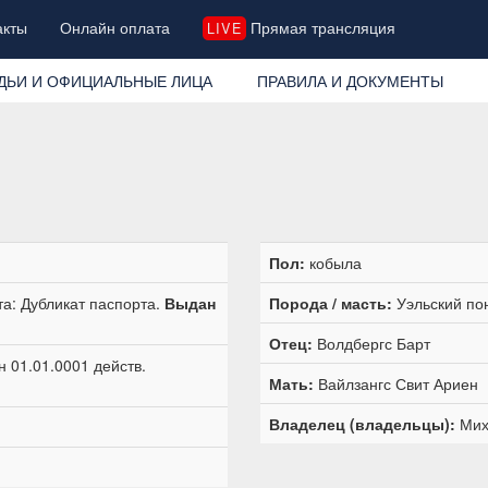
акты
Онлайн оплата
Прямая трансляция
LIVE
ДЬИ И ОФИЦИАЛЬНЫЕ ЛИЦА
ПРАВИЛА И ДОКУМЕНТЫ
Пол:
кобыла
а: Дубликат паспорта.
Выдан
Порода / масть:
Уэльский по
Отец:
Волдбергс Барт
 01.01.0001 действ.
Мать:
Вайлзангс Свит Ариен
Владелец (владельцы):
Мих