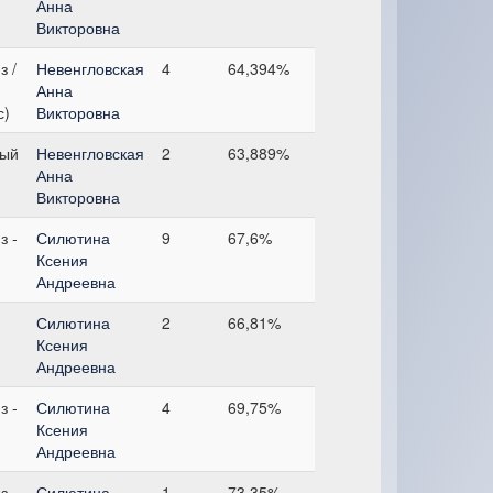
Анна
Викторовна
з /
Невенгловская
4
64,394%
Анна
с)
Викторовна
ный
Невенгловская
2
63,889%
Анна
Викторовна
з -
Силютина
9
67,6%
Ксения
Андреевна
Силютина
2
66,81%
Ксения
Андреевна
з -
Силютина
4
69,75%
Ксения
Андреевна
з -
Силютина
1
73,35%