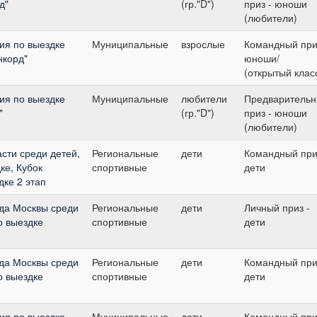
д"
(гр."D")
приз - юноши
(любители)
ия по выездке
Муниципальные
взрослые
Командный при
нкорд"
юноши/
(открытый клас
ия по выездке
Муниципальные
любители
Предваритель
"
(гр."D")
приз - юноши
(любители)
сти среди детей,
Региональные
дети
Командный при
ке, Кубок
спортивные
дети
дке 2 этап
да Москвы среди
Региональные
дети
Личный приз -
о выездке
спортивные
дети
да Москвы среди
Региональные
дети
Командный при
о выездке
спортивные
дети
ия по выездке
Муниципальные
дети
Командный при