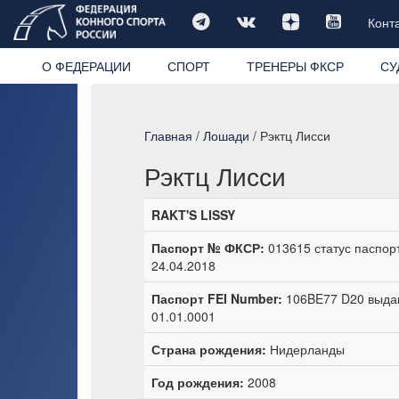
Конт
О ФЕДЕРАЦИИ
СПОРТ
ТРЕНЕРЫ ФКСР
СУ
Главная
/
Лошади
/ Рэктц Лисси
Рэктц Лисси
RAKT'S LISSY
Паспорт № ФКСР:
013615 статус паспорт
24.04.2018
Паспорт FEI Number:
106BE77 D20 выдан
01.01.0001
Страна рождения:
Нидерланды
Год рождения:
2008