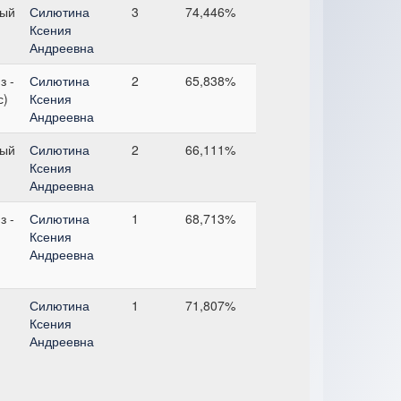
ный
Силютина
3
74,446%
Ксения
Андреевна
з -
Силютина
2
65,838%
с)
Ксения
Андреевна
ный
Силютина
2
66,111%
Ксения
Андреевна
з -
Силютина
1
68,713%
Ксения
Андреевна
Силютина
1
71,807%
Ксения
Андреевна