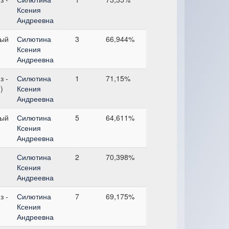
Ксения
Андреевна
ный
Силютина
3
66,944%
Ксения
Андреевна
з -
Силютина
1
71,15%
)
Ксения
Андреевна
ный
Силютина
5
64,611%
Ксения
Андреевна
Силютина
2
70,398%
Ксения
Андреевна
з -
Силютина
7
69,175%
Ксения
Андреевна