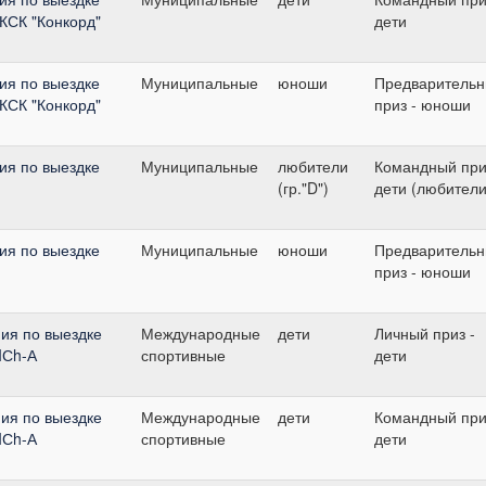
 КСК "Конкорд"
дети
ия по выездке
Муниципальные
юноши
Предваритель
 КСК "Конкорд"
приз - юноши
ия по выездке
Муниципальные
любители
Командный при
(гр."D")
дети (любители
ия по выездке
Муниципальные
юноши
Предваритель
приз - юноши
ия по выездке
Международные
дети
Личный приз -
DIСh-А
спортивные
дети
ия по выездке
Международные
дети
Командный при
DIСh-А
спортивные
дети