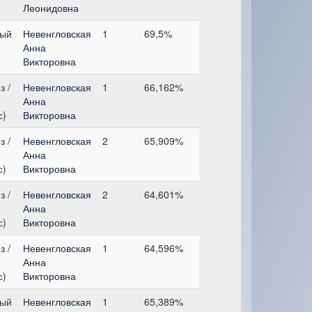
Леонидовна
ный
Невенгловская
1
69,5%
Анна
Викторовна
з /
Невенгловская
1
66,162%
Анна
с)
Викторовна
з /
Невенгловская
2
65,909%
Анна
с)
Викторовна
з /
Невенгловская
2
64,601%
Анна
с)
Викторовна
з /
Невенгловская
1
64,596%
Анна
с)
Викторовна
ный
Невенгловская
1
65,389%