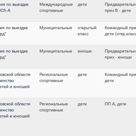
ия по выездке
Международные
дети
Предваритель
DIСh-А
спортивные
приз В - дети
ия по выездке
Муниципальные
открытый
Командный при
рд"
класс
дети (откр.клас
ия по выездке
Муниципальные
юноши
Предваритель
рд"
приз - юноши
овской области
Региональные
дети
Командный при
венство
спортивные
дети
детей и юношей
овской области
Региональные
дети
ПП А, дети
венство
спортивные
детей и юношей