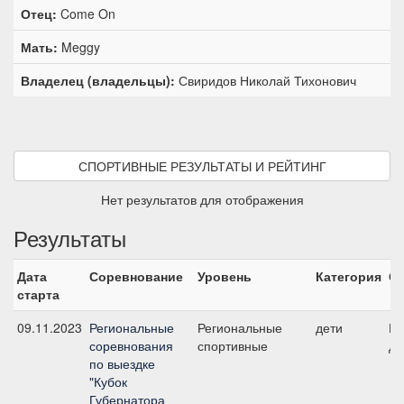
Отец:
Come On
Мать:
Meggy
Владелец (владельцы):
Свиридов Николай Тихонович
СПОРТИВНЫЕ РЕЗУЛЬТАТЫ И РЕЙТИНГ
Нет результатов для отображения
Результаты
Дата
Соревнование
Уровень
Категория
Ст
старта
09.11.2023
Региональные
Региональные
дети
Ко
соревнования
спортивные
де
по выездке
"Кубок
Губернатора