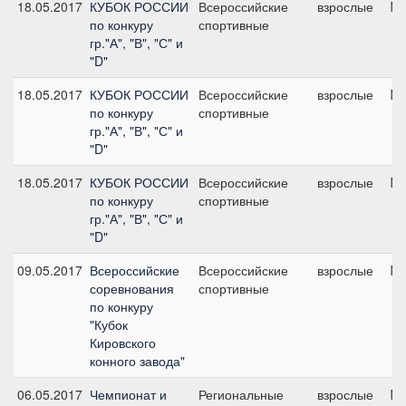
18.05.2017
КУБОК РОССИИ
Всероссийские
взрослые
№1
по конкуру
спортивные
гр."А", "В", "С" и
"D"
18.05.2017
КУБОК РОССИИ
Всероссийские
взрослые
№1
по конкуру
спортивные
гр."А", "В", "С" и
"D"
18.05.2017
КУБОК РОССИИ
Всероссийские
взрослые
№4
по конкуру
спортивные
гр."А", "В", "С" и
"D"
09.05.2017
Всероссийские
Всероссийские
взрослые
№9
соревнования
спортивные
по конкуру
"Кубок
Кировского
конного завода"
06.05.2017
Чемпионат и
Региональные
взрослые
№8