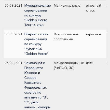
30.09.2021
Муниципальные
Муниципальные
открытый
№1
соревнования
класс
по конкуру
"Golden Horse
Tour" 4 этап
30.09.2021
Всероссийские
Всероссийские
взрослые
7,
соревнования
спортивные
по конкуру
"Кубок КСК
"Golden Horse"
25.06.2021
Чемпионат и
Межрегиональные
дети
ПП
Первенство
(ЧиПФО, ЗС)
Южного и
Северо-
Кавказкого
Федеральных
округов по
выездке гр."В",
"С", дети,
юноши, юниоры