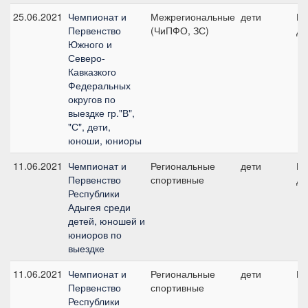
25.06.2021
Чемпионат и
Межрегиональные
дети
Ко
Первенство
(ЧиПФО, ЗС)
де
Южного и
Северо-
Кавказкого
Федеральных
округов по
выездке гр."В",
"С", дети,
юноши, юниоры
11.06.2021
Чемпионат и
Региональные
дети
Ко
Первенство
спортивные
де
Республики
Адыгея среди
детей, юношей и
юниоров по
выездке
11.06.2021
Чемпионат и
Региональные
дети
ПП
Первенство
спортивные
Республики