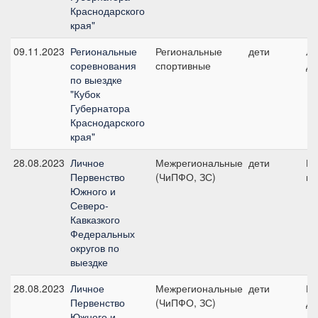
Краснодарского
края"
09.11.2023
Региональные
Региональные
дети
Ли
соревнования
спортивные
де
по выездке
"Кубок
Губернатора
Краснодарского
края"
28.08.2023
Личное
Межрегиональные
дети
Пр
Первенство
(ЧиПФО, ЗС)
пр
Южного и
Северо-
Кавказкого
Федеральных
округов по
выездке
28.08.2023
Личное
Межрегиональные
дети
Ко
Первенство
(ЧиПФО, ЗС)
де
Южного и