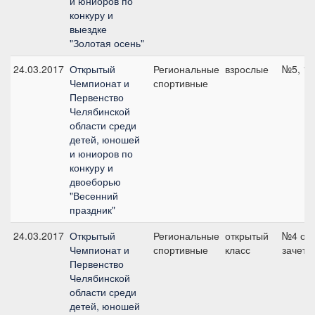
и юниоров по
конкуру и
выездке
"Золотая осень"
24.03.2017
Открытый
Региональные
взрослые
№5, 11
Чемпионат и
спортивные
Первенство
Челябинской
области среди
детей, юношей
и юниоров по
конкуру и
двоеборью
"Весенний
праздник"
24.03.2017
Открытый
Региональные
открытый
№4 об
Чемпионат и
спортивные
класс
зачет, 
Первенство
Челябинской
области среди
детей, юношей