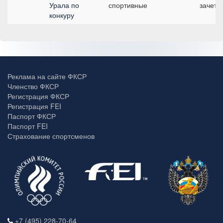
Урала по
спортивные
зачет,
конкуру
Реклама на сайте ФКСР
Членство ФКСР
Регистрация ФКСР
Регистрация FEI
Паспорт ФКСР
Паспорт FEI
Страхование спортсменов
+7 (495) 228-70-64