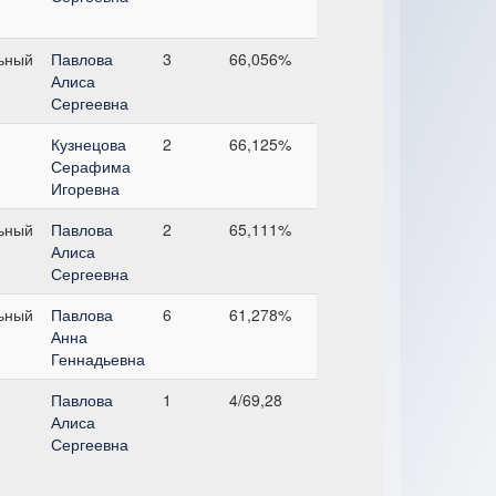
ьный
Павлова
3
66,056%
Алиса
Сергеевна
Кузнецова
2
66,125%
Серафима
Игоревна
ьный
Павлова
2
65,111%
Алиса
Сергеевна
ьный
Павлова
6
61,278%
Анна
Геннадьевна
Павлова
1
4/69,28
Алиса
Сергеевна