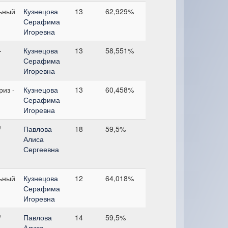
ьный
Кузнецова
13
62,929%
Серафима
Игоревна
-
Кузнецова
13
58,551%
Серафима
Игоревна
из -
Кузнецова
13
60,458%
Серафима
Игоревна
/
Павлова
18
59,5%
Алиса
Сергеевна
ьный
Кузнецова
12
64,018%
Серафима
Игоревна
/
Павлова
14
59,5%
Алиса