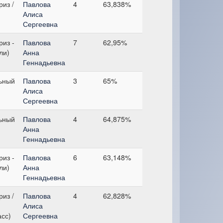
из /
Павлова
4
63,838%
Алиса
Сергеевна
из -
Павлова
7
62,95%
ли)
Анна
Геннадьевна
ьный
Павлова
3
65%
Алиса
Сергеевна
ьный
Павлова
4
64,875%
Анна
Геннадьевна
из -
Павлова
6
63,148%
ли)
Анна
Геннадьевна
из /
Павлова
4
62,828%
Алиса
асс)
Сергеевна