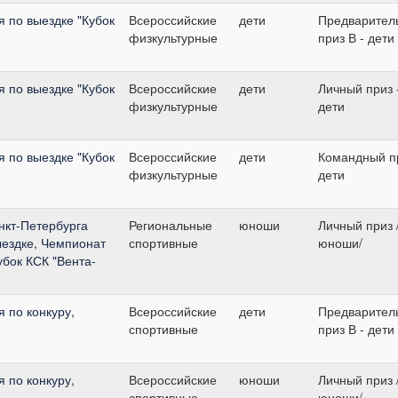
 по выездке "Кубок
Всероссийские
дети
Предварител
физкультурные
приз В - дети
 по выездке "Кубок
Всероссийские
дети
Личный приз 
физкультурные
дети
 по выездке "Кубок
Всероссийские
дети
Командный пр
физкультурные
дети
нкт-Петербурга
Региональные
юноши
Личный приз 
ыездке, Чемпионат
спортивные
юноши/
бок КСК "Вента-
 по конкуру,
Всероссийские
дети
Предварител
спортивные
приз В - дети
 по конкуру,
Всероссийские
юноши
Личный приз 
спортивные
юноши/