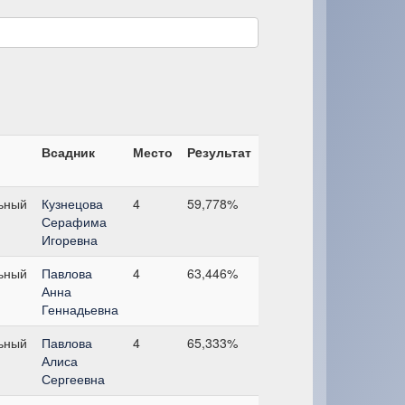
Всадник
Место
Рeзультат
ьный
Кузнецова
4
59,778%
Серафима
Игоревна
ьный
Павлова
4
63,446%
Анна
Геннадьевна
ьный
Павлова
4
65,333%
Алиса
Сергеевна