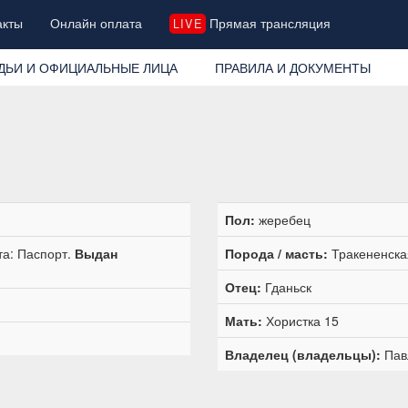
акты
Онлайн оплата
Прямая трансляция
LIVE
ДЬИ И ОФИЦИАЛЬНЫЕ ЛИЦА
ПРАВИЛА И ДОКУМЕНТЫ
Пол:
жеребец
та: Паспорт.
Выдан
Порода / масть:
Тракененская
Отец:
Гданьск
Мать:
Хористка 15
Владелец (владельцы):
Пав