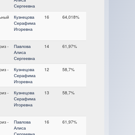
Сергеевна
ьный
Кузнецова
16
64,018%
Серафима
Игоревна
из -
Павлова
14
61,97%
Алиса
Сергеевна
из -
Кузнецова
12
58,7%
Серафима
Игоревна
из -
Кузнецова
13
58,7%
Серафима
Игоревна
из -
Павлова
16
61,97%
Алиса
Сергеевна