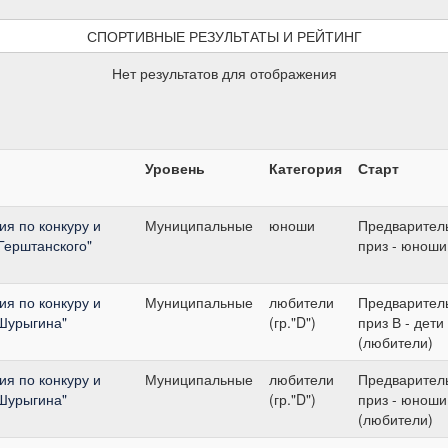
СПОРТИВНЫЕ РЕЗУЛЬТАТЫ И РЕЙТИНГ
Нет результатов для отображения
Уровень
Категория
Старт
я по конкуру и
Муниципальные
юноши
Предварител
 Герштанского"
приз - юноши
я по конкуру и
Муниципальные
любители
Предварител
.Шурыгина"
(гр."D")
приз В - дети
(любители)
я по конкуру и
Муниципальные
любители
Предварител
.Шурыгина"
(гр."D")
приз - юноши
(любители)