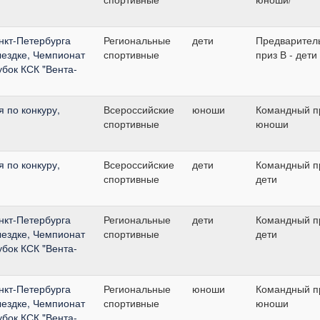
нкт-Петербурга
Региональные
дети
Предварител
ыездке, Чемпионат
спортивные
приз В - дети
бок КСК "Вента-
 по конкуру,
Всероссийские
юноши
Командный пр
спортивные
юноши
 по конкуру,
Всероссийские
дети
Командный пр
спортивные
дети
нкт-Петербурга
Региональные
дети
Командный пр
ыездке, Чемпионат
спортивные
дети
бок КСК "Вента-
нкт-Петербурга
Региональные
юноши
Командный пр
ыездке, Чемпионат
спортивные
юноши
бок КСК "Вента-