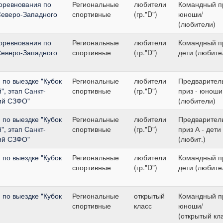
оревнования по
Региональные
любители
Командный пр
Северо-Западного
спортивные
(гр."D")
юноши/
(любители)
оревнования по
Региональные
любители
Командный пр
Северо-Западного
спортивные
(гр."D")
дети (любите
по выездке "Кубок
Региональные
любители
Предварител
", этап Санкт-
спортивные
(гр."D")
приз - юноши
ий СЗФО"
(любители)
по выездке "Кубок
Региональные
любители
Предварител
", этап Санкт-
спортивные
(гр."D")
приз А - дети
ий СЗФО"
(любит.)
по выездке "Кубок
Региональные
любители
Командный пр
спортивные
(гр."D")
дети (любите
по выездке "Кубок
Региональные
открытый
Командный пр
спортивные
класс
юноши/
(открытый кл