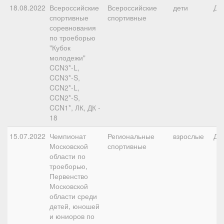
18.08.2022
Всероссийские
Всероссийские
дети
ДК
спортивные
спортивные
соревнования
по троеборью
"Кубок
молодежи"
CCN3*-L,
CCN3*-S,
CCN2*-L,
CCN2*-S,
CCN1*, ЛК, ДК -
18
15.07.2022
Чемпионат
Региональные
взрослые
ДК
Московской
спортивные
области по
троеборью,
Первенство
Московской
области среди
детей, юношей
и юниоров по