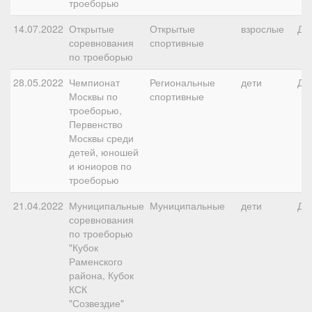
троеборью
14.07.2022
Открытые
Открытые
взрослые
ДК
соревнования
спортивные
по троеборью
28.05.2022
Чемпионат
Региональные
дети
ДК
Москвы по
спортивные
троеборью,
Первенство
Москвы среди
детей, юношей
и юниоров по
троеборью
21.04.2022
Муниципальные
Муниципальные
дети
ДК
соревнования
по троеборью
"Кубок
Раменского
района, Кубок
КСК
"Созвездие"