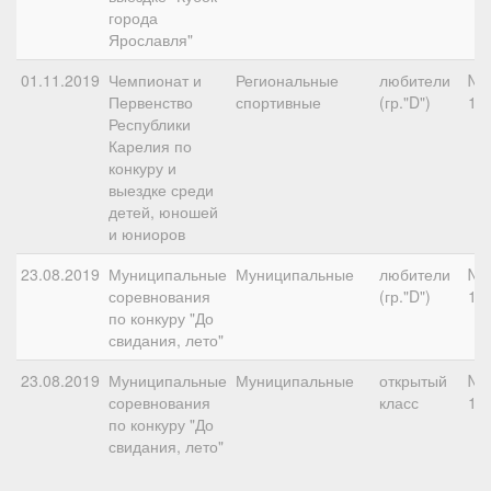
города
Ярославля"
01.11.2019
Чемпионат и
Региональные
любители
№7
Первенство
спортивные
(гр."D")
11
Республики
Карелия по
конкуру и
выездке среди
детей, юношей
и юниоров
23.08.2019
Муниципальные
Муниципальные
любители
№2
соревнования
(гр."D")
11
по конкуру "До
свидания, лето"
23.08.2019
Муниципальные
Муниципальные
открытый
№2
соревнования
класс
10
по конкуру "До
свидания, лето"