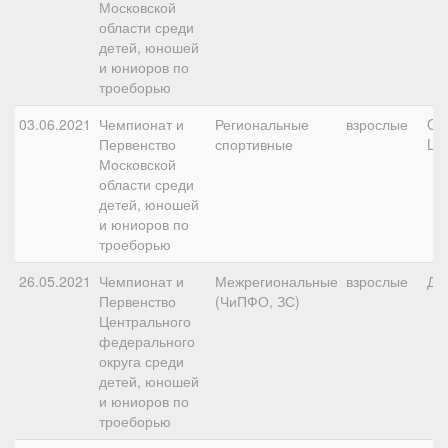
Московской
области среди
детей, юношей
и юниоров по
троеборью
03.06.2021
Чемпионат и
Региональные
взрослые
CC
Первенство
спортивные
L
Московской
области среди
детей, юношей
и юниоров по
троеборью
26.05.2021
Чемпионат и
Межрегиональные
взрослые
ДК
Первенство
(ЧиПФО, ЗС)
Центрального
федерального
округа среди
детей, юношей
и юниоров по
троеборью