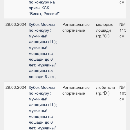
по конкуру на
см
призы КСК
"Виват, Россия!"
29.03.2024
Кубок Москвы
Региональные
молодые
№4,
по конкуру :
спортивные
лошади
115
мужчины/
(гр."С")
см
женщины (LL);
мужчины/
женщины на
лошади до 6
лет; мужчины/
женщины на
лошади 6 лет;
29.03.2024
Кубок Москвы
Региональные
любители
№4,
по конкуру :
спортивные
(гр."D")
105
мужчины/
см
женщины (LL);
мужчины/
женщины на
лошади до 6
лет; мужчины/