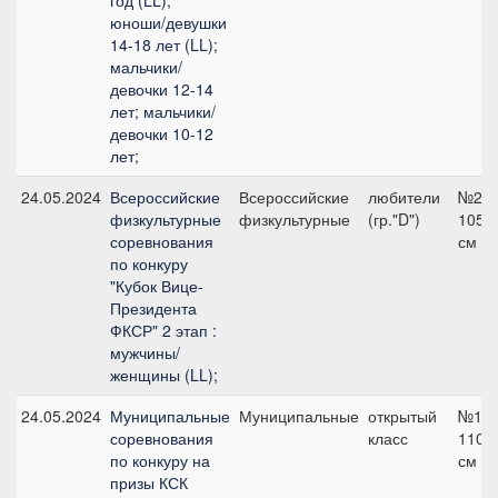
год (LL);
юноши/девушки
14-18 лет (LL);
мальчики/
девочки 12-14
лет; мальчики/
девочки 10-12
лет;
24.05.2024
Всероссийские
Всероссийские
любители
№2,
физкультурные
физкультурные
(гр."D")
105
соревнования
см
по конкуру
"Кубок Вице-
Президента
ФКСР" 2 этап :
мужчины/
женщины (LL);
24.05.2024
Муниципальные
Муниципальные
открытый
№13,
соревнования
класс
110
по конкуру на
см
призы КСК