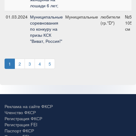
лошади 6 лет;
01.03.2024
Муниципальные
Муниципальные
любители
№5,
соревнования
(гр."D")
105
по конкуру на
см
призы КСК
"Виват, Россия!"
1
2
3
4
5
Реклама на сайте ФКСР
Членство ФКСР
Регистрация ФКСР
Регистрация FEI
Паспорт ФКСР