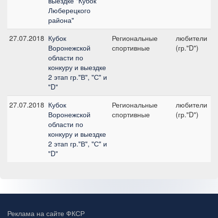
выездке "Кубок
Люберецкого
района"
27.07.2018
Кубок
Региональные
любители
Воронежской
спортивные
(гр."D")
области по
конкуру и выездке
2 этап гр."В", "С" и
"D"
27.07.2018
Кубок
Региональные
любители
Воронежской
спортивные
(гр."D")
области по
конкуру и выездке
2 этап гр."В", "С" и
"D"
Реклама на сайте ФКСР