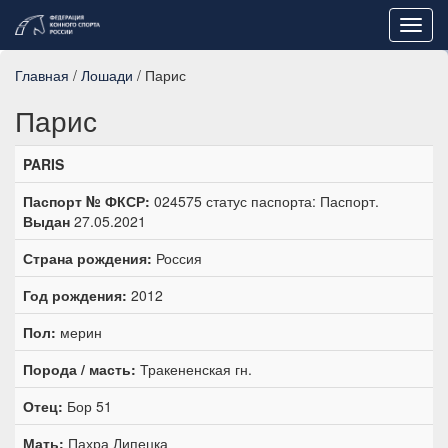
Toggl
navig
Главная
/
Лошади
/ Парис
Парис
PARIS
Паспорт № ФКСР:
024575 статус паспорта: Паспорт.
Выдан
27.05.2021
Страна рождения:
Россия
Год рождения:
2012
Пол:
мерин
Порода / масть:
Тракененская гн.
Отец:
Бор 51
Мать:
Пахра Липецка