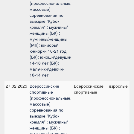
(профессиональные,
массовые)
соревнования по
выездке "Кубок
кремля" : мужчины/
женщины (БК) ;
мужчины/женщины
(МК); юниоры/
юниорки 16-21 год
(БК); юноши/девушки
14-18 лет (БК);
мальчики/девочки
10-14 лет;
27.02.2025
Всероссийские
Всероссийские
взрослые
спортивные
спортивные
(профессиональные,
массовые)
соревнования по
выездке "Кубок
кремля" : мужчины/
женщины (БК) ;
мужчины/женщины