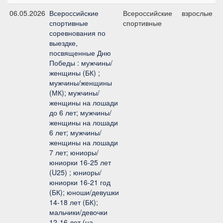
06.05.2026
Всероссийские
Всероссийские
взрослые
спортивные
спортивные
соревнования по
выездке,
посвященные Дню
Победы : мужчины/
женщины (БК) ;
мужчины/женщины
(МК); мужчины/
женщины на лошади
до 6 лет; мужчины/
женщины на лошади
6 лет; мужчины/
женщины на лошади
7 лет; юниоры/
юниорки 16-25 лет
(U25) ; юниоры/
юниорки 16-21 год
(БК); юноши/девушки
14-18 лет (БК);
мальчики/девочки
12-16 лет (на