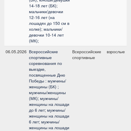
14-18 лет (БК);
мальчики/девочки
12-16 лет (на
лошадях до 150 см в
холке); мальчики/
девочки 10-14 лет
(МК);
06.05.2026
Всероссийские
Всероссийские
взрослые
спортивные
спортивные
соревнования по
выездке,
посвященные Дню
Победы : мужчины/
женщины (БК) ;
мужчины/женщины
(МК); мужчины/
женщины на лошади
до 6 лет; мужчины/
женщины на лошади
6 лет; мужчины/
женщины на лошади