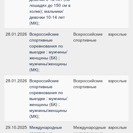
лошадях до 150 см в
холке); мальчики/
девочки 10-14 лет
(МК);
28.01.2026
Всероссийские
Всероссийские
взрослые
спортивные
спортивные
соревнования по
выездке : мужчины/
женщины (БК) ;
мужчины/женщины
(МК);
28.01.2026
Всероссийские
Всероссийские
взрослые
спортивные
спортивные
соревнования по
выездке : мужчины/
женщины (БК) ;
мужчины/женщины
(МК);
29.10.2025
Международные
Международные
взрослые