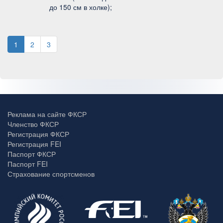
до 150 см в холке);
1
2
3
Реклама на сайте ФКСР
Членство ФКСР
Регистрация ФКСР
Регистрация FEI
Паспорт ФКСР
Паспорт FEI
Страхование спортсменов