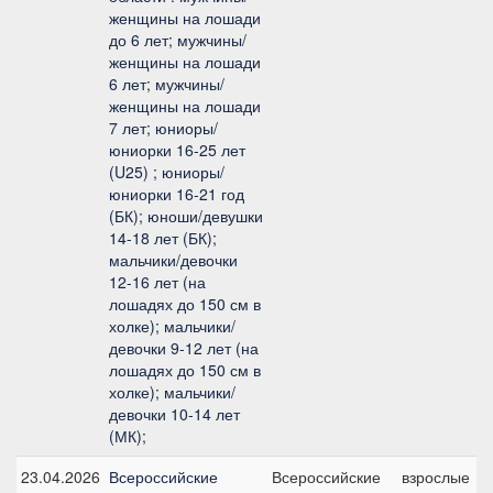
женщины на лошади
до 6 лет; мужчины/
женщины на лошади
6 лет; мужчины/
женщины на лошади
7 лет; юниоры/
юниорки 16-25 лет
(U25) ; юниоры/
юниорки 16-21 год
(БК); юноши/девушки
14-18 лет (БК);
мальчики/девочки
12-16 лет (на
лошадях до 150 см в
холке); мальчики/
девочки 9-12 лет (на
лошадях до 150 см в
холке); мальчики/
девочки 10-14 лет
(МК);
23.04.2026
Всероссийские
Всероссийские
взрослые