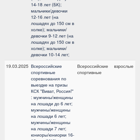
14-18 лет (БК);
мальчики/девочки
12-16 лет (на
лошадях до 150 см в
холке); мальчики/
девочки 9-12 лет (на
лошадях до 150 см в
холке); мальчики/
девочки 10-14 лет;
19.03.2025
Всероссийские
Всероссийские
взрослые
спортивные
спортивные
соревнования по
выездке на призы
КСК "Виват, Россия!"
: мужчины/женщины
на лошади до 6 лет;
мужчины/женщины
на лошади 6 лет;
мужчины/женщины
на лошади 7 лет;
юниоры/юниорки 16-