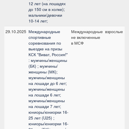
12 лет (на лошадях
до 150 см в холке);
мальчики/девочки
10-14 лет;
29.10.2025
Международные
Международные
взрослые
спортивные
не включенные
соревнования по
в МСФ
выездке на призы
КСК "Виват, Россия!"
: мужчины/женщины
(БК) ; мужчины/
женщины (МК);
мужчины/женщины
на лошади до 6 лет;
мужчины/женщины
на лошади 6 лет;
мужчины/женщины
на лошади 7 лет;
юниоры/юниорки 16-
25 лет (U25) ;
юниоры/юниорки 16-