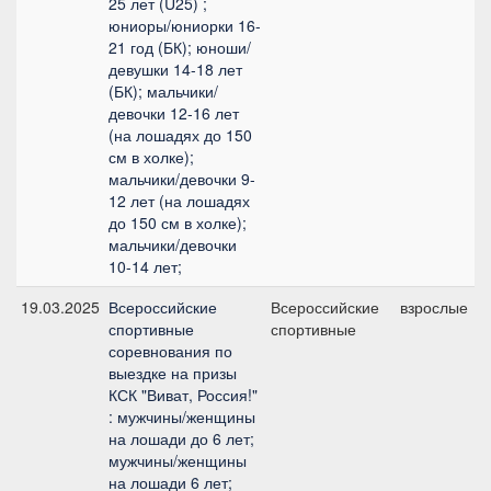
25 лет (U25) ;
юниоры/юниорки 16-
21 год (БК); юноши/
девушки 14-18 лет
(БК); мальчики/
девочки 12-16 лет
(на лошадях до 150
см в холке);
мальчики/девочки 9-
12 лет (на лошадях
до 150 см в холке);
мальчики/девочки
10-14 лет;
19.03.2025
Всероссийские
Всероссийские
взрослые
спортивные
спортивные
соревнования по
выездке на призы
КСК "Виват, Россия!"
: мужчины/женщины
на лошади до 6 лет;
мужчины/женщины
на лошади 6 лет;