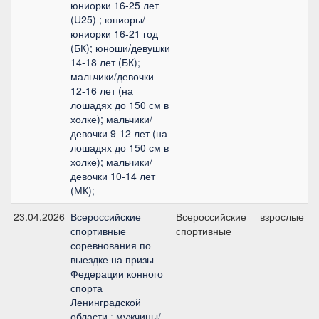
юниорки 16-25 лет
(U25) ; юниоры/
юниорки 16-21 год
(БК); юноши/девушки
14-18 лет (БК);
мальчики/девочки
12-16 лет (на
лошадях до 150 см в
холке); мальчики/
девочки 9-12 лет (на
лошадях до 150 см в
холке); мальчики/
девочки 10-14 лет
(МК);
23.04.2026
Всероссийские
Всероссийские
взрослые
спортивные
спортивные
соревнования по
выездке на призы
Федерации конного
спорта
Ленинградской
области : мужчины/