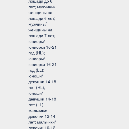
лошади до 6
лет; мужчины/
женщины на
лошади 6 лет;
мужчины/
женщины на
лошади 7 лет;
юниоры/
юниорки 16-21
год (HL);
юниоры/
юниорки 16-21
год (LL);
юноши/
девушки 14-18
лет (HL);
юноши/
девушки 14-18
лет (LL);
мальчики/
девочки 12-14
лет; мальчики/
девочки 10-12