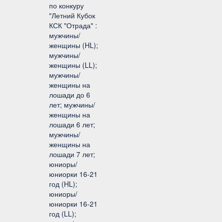
по конкуру
"Летний Кубок
КСК "Отрада" :
мужчины/
женщины (HL);
мужчины/
женщины (LL);
мужчины/
женщины на
лошади до 6
лет; мужчины/
женщины на
лошади 6 лет;
мужчины/
женщины на
лошади 7 лет;
юниоры/
юниорки 16-21
год (HL);
юниоры/
юниорки 16-21
год (LL);