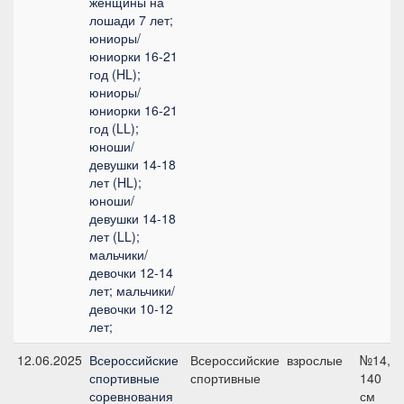
женщины на
лошади 7 лет;
юниоры/
юниорки 16-21
год (HL);
юниоры/
юниорки 16-21
год (LL);
юноши/
девушки 14-18
лет (HL);
юноши/
девушки 14-18
лет (LL);
мальчики/
девочки 12-14
лет; мальчики/
девочки 10-12
лет;
12.06.2025
Всероссийские
Всероссийские
взрослые
№14,
спортивные
спортивные
140
соревнования
см