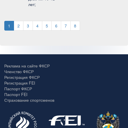
лет;
1
2
3
4
5
6
7
8
Реклама на сайте ФКСР
Членство ФКСР
Регистрация ФКСР
Регистрация FEI
Паспорт ФКСР
Паспорт FEI
Страхование спортсменов