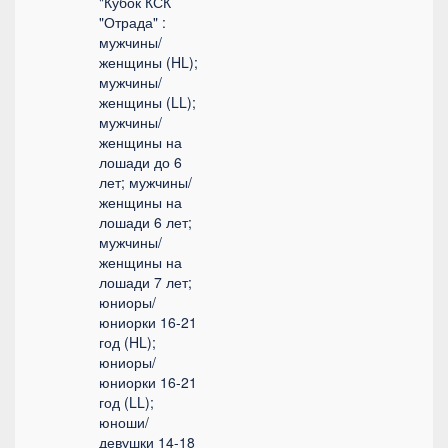
"Кубок КСК
"Отрада" :
мужчины/
женщины (HL);
мужчины/
женщины (LL);
мужчины/
женщины на
лошади до 6
лет; мужчины/
женщины на
лошади 6 лет;
мужчины/
женщины на
лошади 7 лет;
юниоры/
юниорки 16-21
год (HL);
юниоры/
юниорки 16-21
год (LL);
юноши/
девушки 14-18