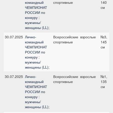
командный
спортивные
140
ЧЕМПИОНАТ
см
РОССИИ по
конкуру :
мужчины/
женщины (LL);
30.07.2025
Лично-
Всероссийские
взрослые
№3,
командный
спортивные
145
ЧЕМПИОНАТ
см
РОССИИ по
конкуру :
мужчины/
женщины (LL);
30.07.2025
Лично-
Всероссийские
взрослые
№1,
командный
спортивные
135
ЧЕМПИОНАТ
см
РОССИИ по
конкуру :
мужчины/
женщины (LL);