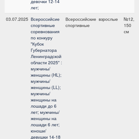
девочки 12-14
лет;
03.07.2025
Всероссийсие
Всероссийские
взрослые
№12,
спортивные
спортивные
150
соревнования
см
по конкуру
"Кубок
Губернатора
Ленинградской
области 2025" :
мужчины/
женщины (HL);
мужчины/
женщины (LL);
мужчины/
женщины на
лошади до 6
лет; мужчины/
женщины на
лошади 6 лет;
юноши/
девушки 14-18