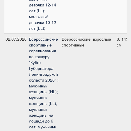
девочки 12-14
лет (LL);
мальчики/
девочки 10-12
лет (LL);
02.07.2026
Всероссийские
Всероссийские
взрослые
8, 145
спортивные
спортивные
см
соревнования
по конкуру
"Кубок
Губернатора
Ленинградской
области 2026" :
мужчины/
женщины (HL);
мужчины/
женщины (LL);
мужчины/
женщины на
лошади до 6
лет; мужчины/