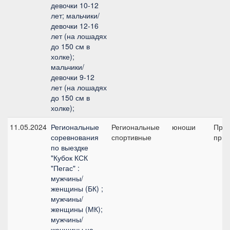
девочки 10-12
лет; мальчики/
девочки 12-16
лет (на лошадях
до 150 см в
холке);
мальчики/
девочки 9-12
лет (на лошадях
до 150 см в
холке);
11.05.2024
Региональные
Региональные
юноши
Пред
соревнования
спортивные
приз
по выездке
"Кубок КСК
"Пегас" :
мужчины/
женщины (БК) ;
мужчины/
женщины (МК);
мужчины/
женщины на