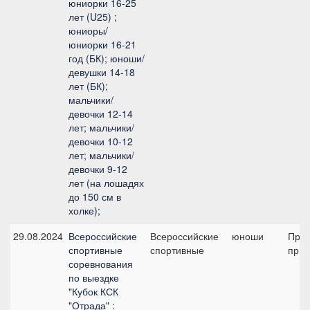
юниорки 16-25
лет (U25) ;
юниоры/
юниорки 16-21
год (БК); юноши/
девушки 14-18
лет (БК);
мальчики/
девочки 12-14
лет; мальчики/
девочки 10-12
лет; мальчики/
девочки 9-12
лет (на лошадях
до 150 см в
холке);
29.08.2024
Всероссийские
Всероссийские
юноши
Пред
спортивные
спортивные
приз
соревнования
по выездке
"Кубок КСК
"Отрада" :