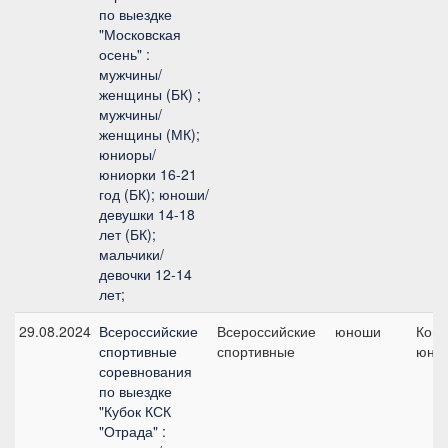
по выездке
"Московская
осень" :
мужчины/
женщины (БК) ;
мужчины/
женщины (МК);
юниоры/
юниорки 16-21
год (БК); юноши/
девушки 14-18
лет (БК);
мальчики/
девочки 12-14
лет;
29.08.2024
Всероссийские
Всероссийские
юноши
Кома
спортивные
спортивные
юно
соревнования
по выездке
"Кубок КСК
"Отрада" :