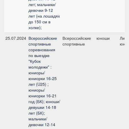
лет; мальчики/
девочки 9-12
лет (на лошадях
до 150 см в
холке);
25.07.2024
Всероссийские
Всероссийские
юноши
Личн
спортивные
спортивные
юно
соревнования
по выездке
"Кубок
молодежи" :
юниоры/
юниорки 16-25
лет (U25) ;
юниоры/
юниорки 16-21
год (БК); юноши/
девушки 14-18
лет (БК);
мальчики/
девочки 12-14