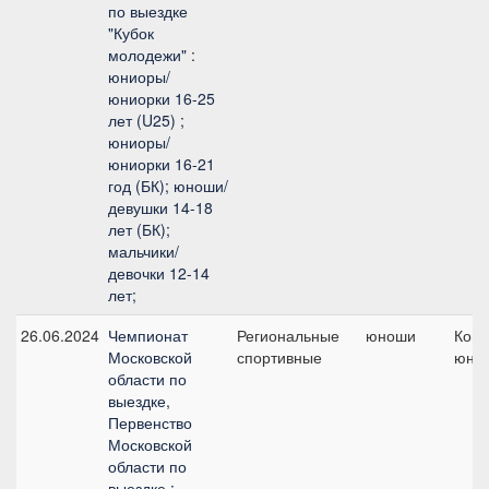
по выездке
"Кубок
молодежи" :
юниоры/
юниорки 16-25
лет (U25) ;
юниоры/
юниорки 16-21
год (БК); юноши/
девушки 14-18
лет (БК);
мальчики/
девочки 12-14
лет;
26.06.2024
Чемпионат
Региональные
юноши
Кома
Московской
спортивные
юно
области по
выездке,
Первенство
Московской
области по
выездке :