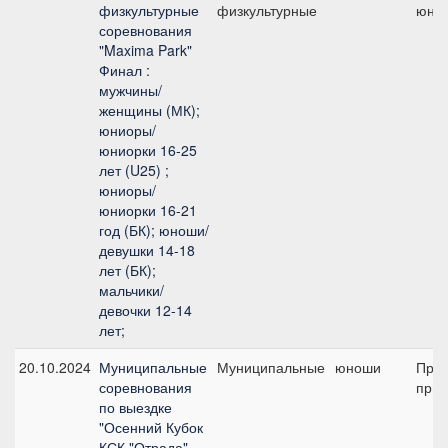
физкультурные
физкультурные
юно
соревнования
"Maxima Park"
Финал :
мужчины/
женщины (МК);
юниоры/
юниорки 16-25
лет (U25) ;
юниоры/
юниорки 16-21
год (БК); юноши/
девушки 14-18
лет (БК);
мальчики/
девочки 12-14
лет;
20.10.2024
Муниципальные
Муниципальные
юноши
Пред
соревнования
приз
по выездке
"Осенний Кубок
КСК "Отрада"