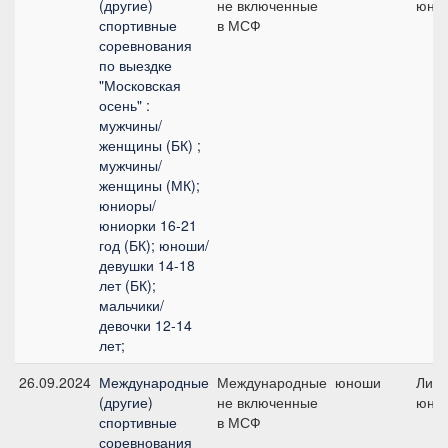
(другие)
не включенные
юно
спортивные
в МСФ
соревнования
по выездке
"Московская
осень" :
мужчины/
женщины (БК) ;
мужчины/
женщины (МК);
юниоры/
юниорки 16-21
год (БК); юноши/
девушки 14-18
лет (БК);
мальчики/
девочки 12-14
лет;
26.09.2024
Международные
Международные
юноши
Личн
(другие)
не включенные
юно
спортивные
в МСФ
соревнования