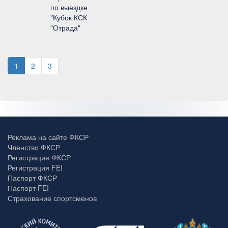
по выездке
"Кубок КСК
"Отрада"
1
2
3
Реклама на сайте ФКСР
Членство ФКСР
Регистрация ФКСР
Регистрация FEI
Паспорт ФКСР
Паспорт FEI
Страхование спортсменов