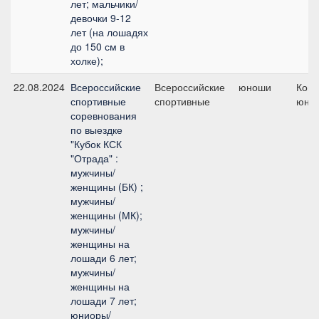
лет; мальчики/
девочки 9-12
лет (на лошадях
до 150 см в
холке);
22.08.2024
Всероссийские
Всероссийские
юноши
Кома
спортивные
спортивные
юно
соревнования
по выездке
"Кубок КСК
"Отрада" :
мужчины/
женщины (БК) ;
мужчины/
женщины (МК);
мужчины/
женщины на
лошади 6 лет;
мужчины/
женщины на
лошади 7 лет;
юниоры/