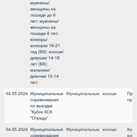
мужчины/
женщины на
лошади до 6
лет; мужчины/
женщины на
лошади 6 лет;
юниоры/
юниорки 16-21
год (БК); юноши/
девушки 14-18
лет (БК);
мальчики/
девочки 12-14
лет;
04.05.2024
Муниципальные
Муниципальные
юноши
Пред
соревнования
приз
по выездке
"Кубок КСК
"Отрада"
04.05.2024
Муниципальные
Муниципальные
юноши
Кома
соревнования
юно