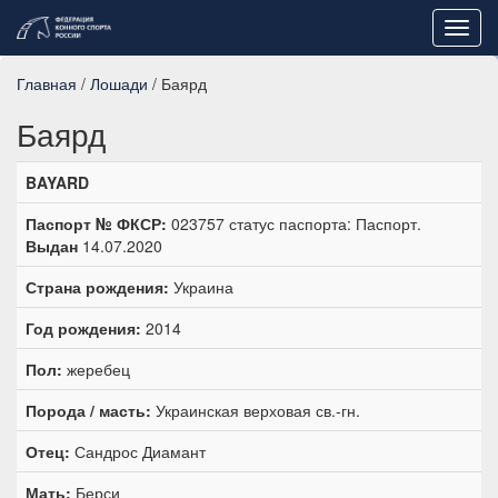
Toggl
navig
Главная
/
Лошади
/ Баярд
Баярд
BAYARD
Паспорт № ФКСР:
023757 статус паспорта: Паспорт.
Выдан
14.07.2020
Страна рождения:
Украина
Год рождения:
2014
Пол:
жеребец
Порода / масть:
Украинская верховая св.-гн.
Отец:
Сандрос Диамант
Мать:
Берси