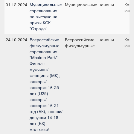
01.12.2024
Муниципальные
Муниципальные
юноши
Кома
соревнования
юно
по выездке на
призы КСК
"Отрада"
24.10.2024
Всероссийские
Всероссийские
юноши
Кома
физкультурные
физкультурные
юно
соревнования
"Maxima Park"
Финал :
мужчины/
женщины (МК);
юниоры/
юниорки 16-25
лет (U25) ;
юниоры/
юниорки 16-21
год (БК); юноши/
девушки 14-18
лет (БК);
мальчики/