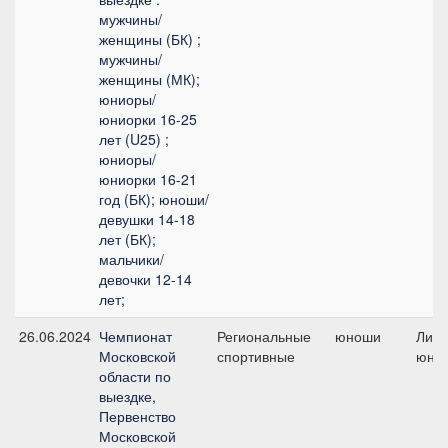
мужчины/
женщины (БК) ;
мужчины/
женщины (МК);
юниоры/
юниорки 16-25
лет (U25) ;
юниоры/
юниорки 16-21
год (БК); юноши/
девушки 14-18
лет (БК);
мальчики/
девочки 12-14
лет;
26.06.2024
Чемпионат
Региональные
юноши
Личн
Московской
спортивные
юно
области по
выездке,
Первенство
Московской