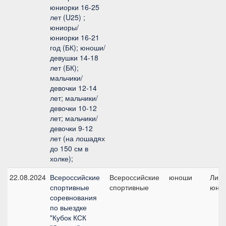
юниорки 16-25
лет (U25) ;
юниоры/
юниорки 16-21
год (БК); юноши/
девушки 14-18
лет (БК);
мальчики/
девочки 12-14
лет; мальчики/
девочки 10-12
лет; мальчики/
девочки 9-12
лет (на лошадях
до 150 см в
холке);
22.08.2024
Всероссийские
Всероссийские
юноши
Личн
спортивные
спортивные
юно
соревнования
по выездке
"Кубок КСК