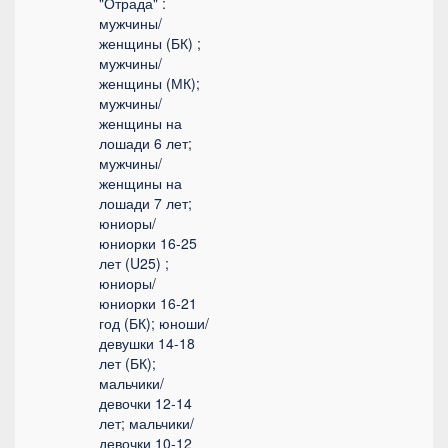
"Отрада" :
мужчины/
женщины (БК) ;
мужчины/
женщины (МК);
мужчины/
женщины на
лошади 6 лет;
мужчины/
женщины на
лошади 7 лет;
юниоры/
юниорки 16-25
лет (U25) ;
юниоры/
юниорки 16-21
год (БК); юноши/
девушки 14-18
лет (БК);
мальчики/
девочки 12-14
лет; мальчики/
девочки 10-12