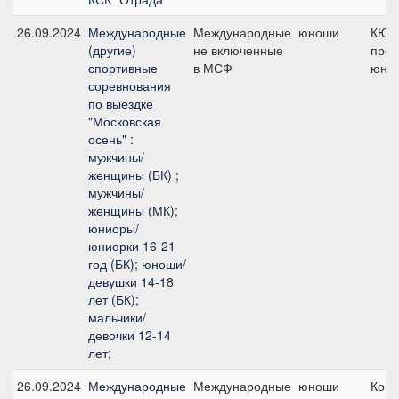
26.09.2024
Международные
Международные
юноши
КЮР
(другие)
не включенные
про
спортивные
в МСФ
юнош
соревнования
по выездке
"Московская
осень" :
мужчины/
женщины (БК) ;
мужчины/
женщины (МК);
юниоры/
юниорки 16-21
год (БК); юноши/
девушки 14-18
лет (БК);
мальчики/
девочки 12-14
лет;
26.09.2024
Международные
Международные
юноши
Кома