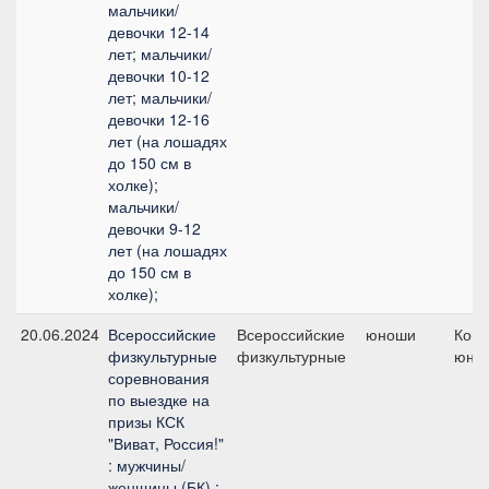
мальчики/
девочки 12-14
лет; мальчики/
девочки 10-12
лет; мальчики/
девочки 12-16
лет (на лошадях
до 150 см в
холке);
мальчики/
девочки 9-12
лет (на лошадях
до 150 см в
холке);
20.06.2024
Всероссийские
Всероссийские
юноши
Кома
физкультурные
физкультурные
юно
соревнования
по выездке на
призы КСК
"Виват, Россия!"
: мужчины/
женщины (БК) ;