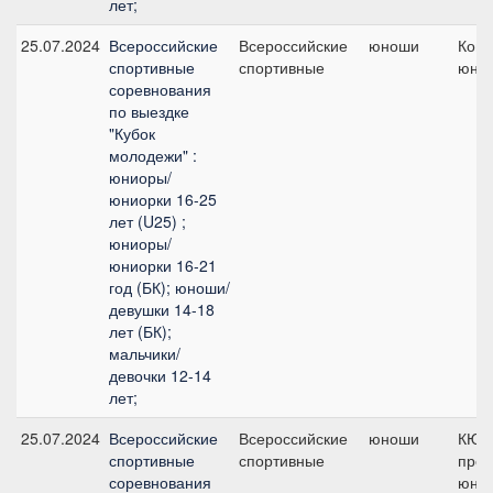
лет;
25.07.2024
Всероссийские
Всероссийские
юноши
Кома
спортивные
спортивные
юно
соревнования
по выездке
"Кубок
молодежи" :
юниоры/
юниорки 16-25
лет (U25) ;
юниоры/
юниорки 16-21
год (БК); юноши/
девушки 14-18
лет (БК);
мальчики/
девочки 12-14
лет;
25.07.2024
Всероссийские
Всероссийские
юноши
КЮР
спортивные
спортивные
про
соревнования
юнош