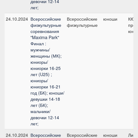
девочки 12-14
лет;
24.10.2024
Всероссийские
Всероссийские
юноши
КЮР
физкультурные
физкультурные
про
соревнования
юнош
"Maxima Park"
Финал :
мужчины/
женщины (МК);
юниоры/
юниорки 16-25
лет (U25) ;
юниоры/
юниорки 16-21
год (БК); юноши/
девушки 14-18
лет (БК);
мальчики/
девочки 12-14
лет;
24.10.2024
Всероссийские
Всероссийские
юноши
Личн