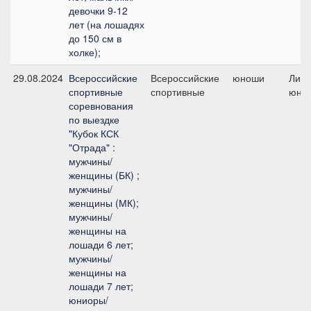
девочки 9-12
лет (на лошадях
до 150 см в
холке);
29.08.2024
Всероссийские
Всероссийские
юноши
Личн
спортивные
спортивные
юно
соревнования
по выездке
"Кубок КСК
"Отрада" :
мужчины/
женщины (БК) ;
мужчины/
женщины (МК);
мужчины/
женщины на
лошади 6 лет;
мужчины/
женщины на
лошади 7 лет;
юниоры/