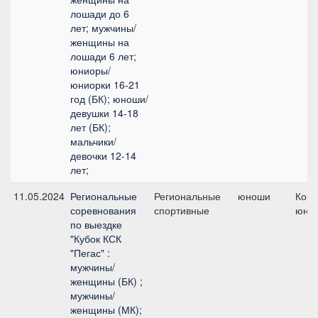
лошади до 6
лет; мужчины/
женщины на
лошади 6 лет;
юниоры/
юниорки 16-21
год (БК); юноши/
девушки 14-18
лет (БК);
мальчики/
девочки 12-14
лет;
11.05.2024
Региональные
Региональные
юноши
Кома
соревнования
спортивные
юно
по выездке
"Кубок КСК
"Пегас" :
мужчины/
женщины (БК) ;
мужчины/
женщины (МК);