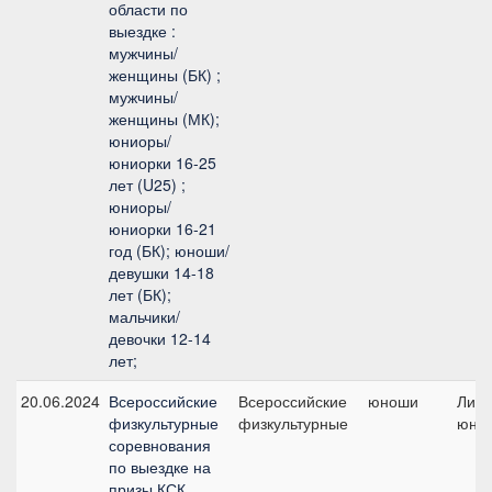
области по
выездке :
мужчины/
женщины (БК) ;
мужчины/
женщины (МК);
юниоры/
юниорки 16-25
лет (U25) ;
юниоры/
юниорки 16-21
год (БК); юноши/
девушки 14-18
лет (БК);
мальчики/
девочки 12-14
лет;
20.06.2024
Всероссийские
Всероссийские
юноши
Личн
физкультурные
физкультурные
юно
соревнования
по выездке на
призы КСК