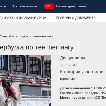
акты
Онлайн оплата
Прямая трансляция
LIVE
ДЬИ И ОФИЦИАЛЬНЫЕ ЛИЦА
ПРАВИЛА И ДОКУМЕНТЫ
Санкт-Петербурга по тентпеггингу
рбурга по тентпеггингу
Дисциплины:
тентпеггинг
Категории участников
взрослые
Даты проведения
c 17.06.2
Россия Северо-Западный ФО 
Место проведения:
КСК "Ве