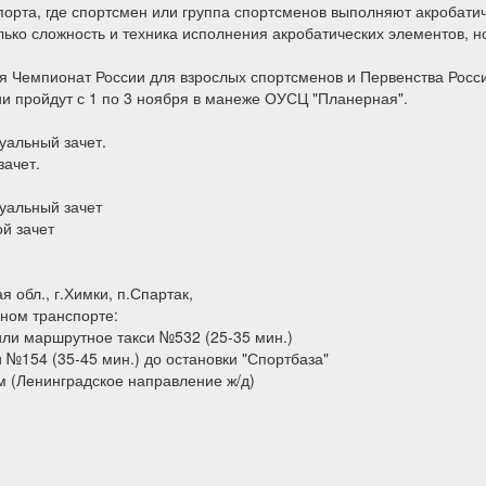
спорта, где спортсмен или группа спортсменов выполняют акробат
лько сложность и техника исполнения акробатических элементов, н
ся Чемпионат России для взрослых спортсменов и Первенства Росс
ии пройдут с 1 по 3 ноября в манеже ОУСЦ "Планерная".
уальный зачет.
зачет.
уальный зачет
й зачет
 обл., г.Химки, п.Спартак,
ном транспорте:
0 или маршрутное такси №532 (25-35 мин.)
и №154 (35-45 мин.) до остановки "Спортбаза"
м (Ленинградское направление ж/д)