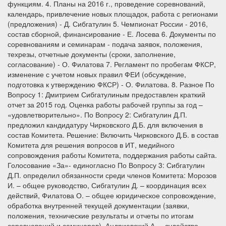
функциям. 4. Планы на 2016 г., проведение соревнований,
календарь, привлечение новых площадок, работа с регионами
(предложения) - Д. Сибгатулин 5. Чемпионат России - 2016,
состав сборной, финансирование - Е. Лосева 6. Документы по
соревнованиям и семинарам - подача заявок, положения,
техрезы, отчетные документы (сроки, заполнение,
согласование) - О. Филатова 7. Регламент по пробегам ФКСР,
изменение с учетом новых правил ФЕИ (обсуждение,
подготовка к утверждению ФКСР) - О. Филатова. 8. Разное По
Вопросу 1: Дмитрием Сибгатулиным предоставлен краткий
отчет за 2015 год. Оценка работы рабочей группы за год –
«удовлетворительно». По Вопросу 2: Сибгатулин Д.П.
предложил кандидатуру Чирковского Д.Б. для включения в
состав Комитета. Решение: Включить Чирковского Д.Б. в состав
Комитета для решения вопросов в ИТ, медийного
сопровождения работы Комитета, поддержания работы сайта.
Голосование «За»- единогласно По Вопросу 3: Сибгатулин
Д.П. определил обязанности среди членов Комитета: Морозов
И. – общее руководство, Сибгатулин Д. – координация всех
действий, Филатова О. – общее юридическое сопровождение,
обработка внутренней текущей документации (заявки,
положения, технические результаты и отчеты по итогам
соревнований и семинаров), Андриевский А. – судейство,