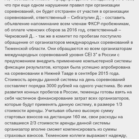
что при еще одном нарушении правил при организации
соревнований, он будет отстранен от участия в организации
соревнований, ответственный – Сибгатулин Д.; - составить
объявление-напоминание всем членам ФКСР-пробежникам,
об оплате членских сборов за 2016 год, ответственный –
Чирковский Д.. - так же в комитет по пробегам поступило
обращение от организаторов международных соревнований в
Тюменской области. Они обращаются ко всем организаторам
международных соревнований уровня CEI 3* в России с
предложением внедрить применение компьютерной системы
фиксации результатов, которая была успешно апробирована
на соревновании в Нижней Тавде в сентябре 2015 года.
Стоимость аренды данной системы на день соревнований
составляет порядка 3000 рублей на одного участника. Во имя
развития конных пробегов в России, тюменцы готовы взять на
себя частичное финансирование затрат всех организаторов,
которые будут применять данную систему, в размере 1/3
стоимости аренды. Учитывая обычно высокую сумму
стартовых взносов на дистанции 160 км, свои расходы на
оставшиеся 2/3 стоимости аренды данной системы
организатор вполне сможет компенсировать из суммы
страховых взносов. Тюменские коллеги выражают надежду,