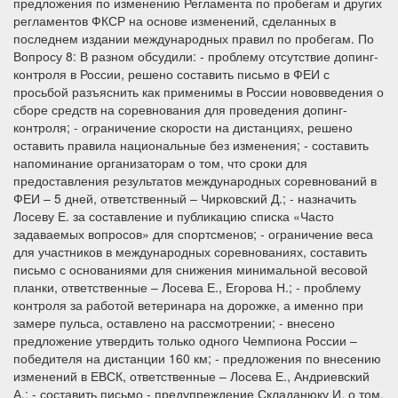
предложения по изменению Регламента по пробегам и других
регламентов ФКСР на основе изменений, сделанных в
последнем издании международных правил по пробегам. По
Вопросу 8: В разном обсудили: - проблему отсутствие допинг-
контроля в России, решено составить письмо в ФЕИ с
просьбой разъяснить как применимы в России нововведения о
сборе средств на соревнования для проведения допинг-
контроля; - ограничение скорости на дистанциях, решено
оставить правила национальные без изменения; - составить
напоминание организаторам о том, что сроки для
предоставления результатов международных соревнований в
ФЕИ – 5 дней, ответственный – Чирковский Д.; - назначить
Лосеву Е. за составление и публикацию списка «Часто
задаваемых вопросов» для спортсменов; - ограничение веса
для участников в международных соревнованиях, составить
письмо с основаниями для снижения минимальной весовой
планки, ответственные – Лосева Е., Егорова Н.; - проблему
контроля за работой ветеринара на дорожке, а именно при
замере пульса, оставлено на рассмотрении; - внесено
предложение утвердить только одного Чемпиона России –
победителя на дистанции 160 км; - предложения по внесению
изменений в ЕВСК, ответственные – Лосева Е., Андриевский
А.; - составить письмо - предупреждение Складанюку И. о том,