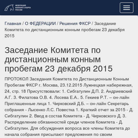
Toggl
navig
Главная
/
О ФЕДЕРАЦИИ
/
Решения ФКСР
/ Заседание
Комитета по дистанционным конным пробегам 23 декабря
2015
Заседание Комитета по
дистанционным конным
пробегам 23 декабря 2015
ПРОТОКОЛ Заседания Комитета по Дистанционным Конным
Пробегам ФКСР г. Москва, 23.12.2015 Лужнецкая набережная,
24, стр. 18 Присутствовали: 1. Сибгатулин Д.П. 2. Андриевский
А.Г. 3. Филатова О.В. 4. Лосева Е.А.. 5. Гекиев Р.Т. – он-лайн
Приглашенные лица 1. Чирковский Д.Б. – он-лайн Секретарь
собрания - Лысенко Л.С. Повестка 1. Краткий отчет за 2015 - Д.
Сибгатулин 2. Ввод в состав Комитета - Д. Чирковского Д. 3.
Распределение обязанностей среди членов Комитета - Д.
Сибгатулин. Для обсуждения вопроса все члены Комитета до
начала собрания присылают предложения по своим