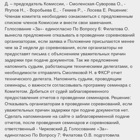
Д. – председатель Комиссии, - Смоленская-Суворова О., -
Ягупов Н., - Воробьева Е., - Гекиев Р., - Лосева Е. Решение:
Членам комитета необходимо ознакомиться с предложенным
списком членов Комиссии и внести свои замечания.
Голосование «За»- единогласно По Вопросу 6: Филатова О.
вынесла предложение отказывать в проведении соревнований
организаторам, если заявка и Положение присылаются менее
чем за 2 недели до соревнования, если организаторы не
предоставят письма с объяснением уважительных причин
задержки при подаче документов. Так же предложение
напомнить судьям, работающим техническими делегатами, о
необходимости отправлять Смоляковой Н. в ФКСР отчет
технического делегата. Напомнить судьям, проводящим
семинары, о важности согласовывать программу семинара с
Комитетом. Добиться от судей заблаговременного
предоставления отчетов о проведении семинаров. Решение:
Отказывать организаторам в проведении соревнований, если
уважительных причин задержки при подаче документов нет.
Сделать напоминание на сайте о заблаговременной подаче
отчетов, после проведения семинаров и соревнований,
ответственный - Чирковский Д. Голосование «За»-
единогласно По Вопросу 7: Филатова О.В. подготовила