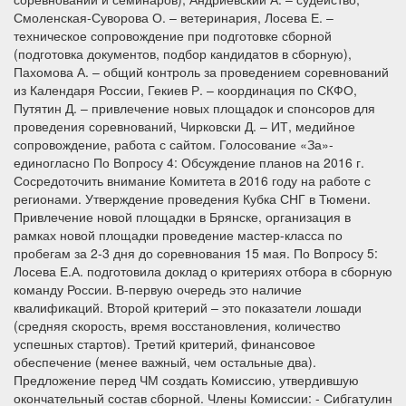
Смоленская-Суворова О. – ветеринария, Лосева Е. –
техническое сопровождение при подготовке сборной
(подготовка документов, подбор кандидатов в сборную),
Пахомова А. – общий контроль за проведением соревнований
из Календаря России, Гекиев Р. – координация по СКФО,
Путятин Д. – привлечение новых площадок и спонсоров для
проведения соревнований, Чирковски Д. – ИТ, медийное
сопровождение, работа с сайтом. Голосование «За»-
единогласно По Вопросу 4: Обсуждение планов на 2016 г.
Сосредоточить внимание Комитета в 2016 году на работе с
регионами. Утверждение проведения Кубка СНГ в Тюмени.
Привлечение новой площадки в Брянске, организация в
рамках новой площадки проведение мастер-класса по
пробегам за 2-3 дня до соревнования 15 мая. По Вопросу 5:
Лосева Е.А. подготовила доклад о критериях отбора в сборную
команду России. В-первую очередь это наличие
квалификаций. Второй критерий – это показатели лошади
(средняя скорость, время восстановления, количество
успешных стартов). Третий критерий, финансовое
обеспечение (менее важный, чем остальные два).
Предложение перед ЧМ создать Комиссию, утвердившую
окончательный состав сборной. Члены Комиссии: - Сибгатулин